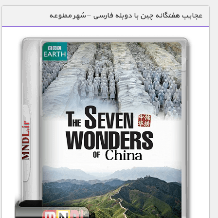
دنیای خوراکی ها
عجایب هفتگانه چین با دوبله فارسی – شهر ممنوعه
زمین شناسی / محیط زیست
سازه/ معماری/ مهندسی
سرگرمی
شناخت کودکان
طبیعت
علم و فناوری
فرهنگ / هنر
کیهان / نجوم
گردشگری
ماورایی
مسابقات / ورزشی