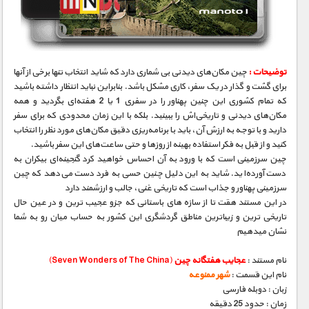
مستند های اختصاصی
توضیحات :
چین مکان‌های دیدنی بی‌ شماری دارد که شاید انتخاب تنها برخی از آنها
برای گشت و گذار در یک سفر، کاری مشکل باشد. بنابراین نباید انتظار داشته باشید
که تمام کشوری این چنین پهناور را در سفری 1 یا 2 هفته‌ای بگردید و همه
مکان‌های دیدنی و تاریخی‌اش را ببینید. بلکه با این زمان محدودی که برای سفر
دارید و با توجه به ارزش آن، باید با برنامه‌ریزی دقیق مکان‌های مورد نظر را انتخاب
کنید و از قبل به فکر استفاده بهینه از روزها و حتی ساعت‌های این سفر باشید.
چین سرزمینی است که با ورود به آن احساس خواهید کرد گنجینه‌ای بیکران به
دست آورده‌اید. شاید به این دلیل چنین حسی به فرد دست می‌دهد که چین
سرزمینی پهناور و جذاب است که تاریخی غنی، جالب و ارزشمند دارد
در این مستند هقت تا از سازه های باستانی که جزو عجیب ترین و در عین حال
تاریخی ترین و زیباترین مناطق گردشگری این کشور به حساب میان رو به شما
نشان میدهیم
نام مستند :
عجایب هفتگانه چین
(Seven Wonders of The China)
نام این قسمت :
شهر ممنوعه
زبان : دوبله فارسی
زمان : حدود 25 دقیقه