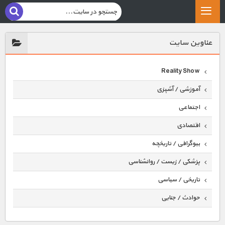
عناوين سايت
Reality Show
آموزشی / آشپزی
اجتماعی
اقتصادی
بیوگرافی / تاریخچه
پزشکی / زیست / روانشناسی
تاریخی / سیاسی
حوادث / جنایی
حیوانات