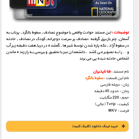
مستند های اختصاصی
توضیحات :
این مستند حوادث واقعی با موضوع تصادف , سقوط بالگرد , پرتاب به
آسمان, چتر باز برق گرفته ،تصادف پر سرعت دوچرخه, کودک در تصادف , حادثه
در سقوط آزاد , تکه پاره شدن توسط شیر ها , گمشده در دریا,هفت دقیقه زیر آب
و… را به تصویر می کشد . دانشمندان نیز با تحقیق و بررسی به راز زنده ماندن
اشخاص حادثه دیده پی می برند
نام مستند :
فنا ناپذیران
نام این قسمت :
سقوط بالگرد
زبان : دوبله فارسی
زمان : حدود 45 دقیقه
حجم : 220 مگابایت
کیفیت : Tvrip (عالی)
فرمت : MKV
خريد لينک دانلود (کليک کنيد)