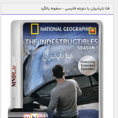
دنیای خوراکی ها
فنا ناپذیران با دوبله فارسی – سقوط بالگرد
زمین شناسی / محیط زیست
سازه/ معماری/ مهندسی
سرگرمی
شناخت کودکان
طبیعت
علم و فناوری
فرهنگ / هنر
کیهان / نجوم
گردشگری
ماورایی
مسابقات / ورزشی