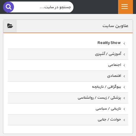
عناوين سايت
Reality Show
آموزشی / آشپزی
اجتماعی
اقتصادی
بیوگرافی / تاریخچه
پزشکی / زیست / روانشناسی
تاریخی / سیاسی
حوادث / جنایی
حیوانات