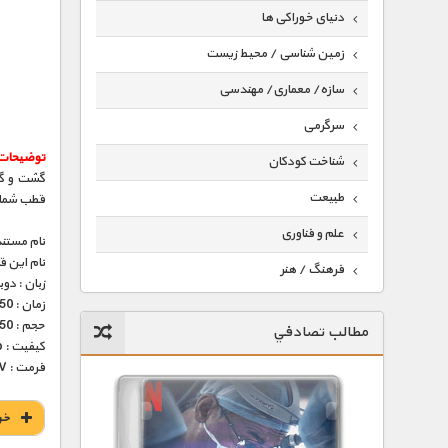
دنیای خوراکی ها
زمین شناسی / محیط زیست
سازه/ معماری/ مهندسی
سرگرمی
توضیحات
شناخت کودکان
گشت و گذ
طبیعت
قطب شمال
علم و فناوری
نام مستند
نام این 
فرهنگ / هنر
زبان : دو
زمان : 50 دقیقه
کیهان / نجوم
حجم : 250 مگابایت
مطالب تصادفي
گردشگری
کیفیت : 576p (عالی)
فرمت : MKV
ماورایی
مسابقات / ورزشی
خر