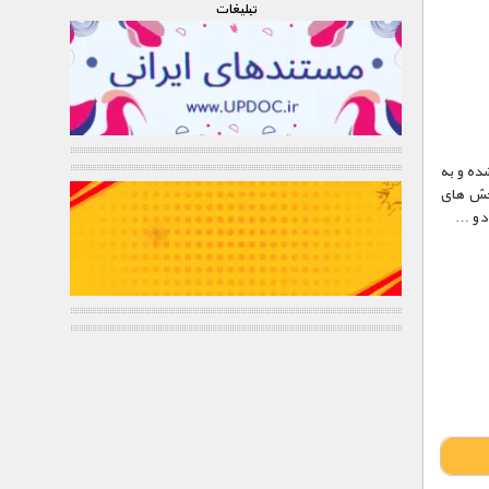
تبليغات
د شده و به
بخش های
د و …