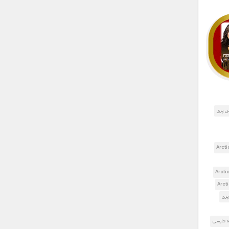
س پری
پری
ه فارسی