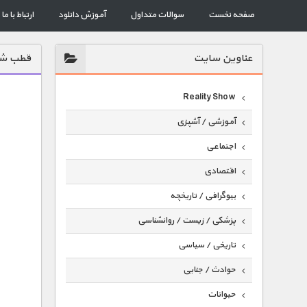
صفحه نخست
سوالات متداول
آموزش دانلود
ارتباط با ما
عناوين سايت
قطب شما
Reality Show
آموزشی / آشپزی
اجتماعی
اقتصادی
بیوگرافی / تاریخچه
پزشکی / زیست / روانشناسی
تاریخی / سیاسی
حوادث / جنایی
حیوانات