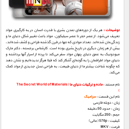
مستند های اختصاصی
توضیحات :
هر یک از دوره‌های تمدن بشری با قدرت انسان در به کارگیری مواد
تعریف می‌شود. از عصر حجر تا عصر سیلیکون، مواد باعث تغییر شکل دنیای ما و
زندگی‌مان شده‌اند. تعداد موادی که تنها در قرن گذشته طراحی و کشف شده‌اند،
بیش از هر زمان دیگری در تاریخ بشری بوده است. کارشناس برجسته، دکتر مارک
میودونیک به عمق دنیای پنهان مواد سفر می‌کند تا پرده از اسرار آنها برداشته و
دنیای مواد اطرافمان را به گونه‌ای آشکار کند که قبلا هرگز ندیده‌ایم و نشان دهد
که چگونه شناخت بیشتر ما از دنیای طبیعت، به طراحی نسل جدیدی از مواد کمک
می‌کند.
نام مستند :
ماده و ترکیبات دنیای ما
(The Secret World of Materials
)
نام این قسمت :
سرامیک
زبان : دوبله فارسی
زمان : حدود 50 دقیقه
حجم : 250 مگابایت
کیفیت : 576p (عالی)
فرمت : MKV