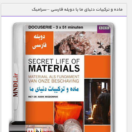
دنیای خوراکی ها
ماده و ترکیبات دنیای ما با دوبله فارسی – سرامیک
زمین شناسی / محیط زیست
سازه/ معماری/ مهندسی
سرگرمی
شناخت کودکان
طبیعت
علم و فناوری
فرهنگ / هنر
کیهان / نجوم
گردشگری
ماورایی
مسابقات / ورزشی