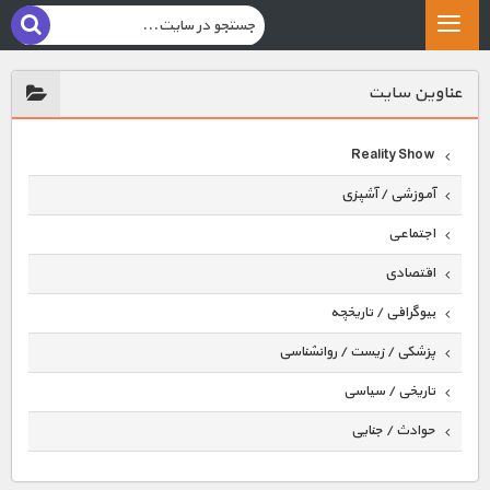
عناوين سايت
Reality Show
آموزشی / آشپزی
اجتماعی
اقتصادی
بیوگرافی / تاریخچه
پزشکی / زیست / روانشناسی
تاریخی / سیاسی
حوادث / جنایی
حیوانات