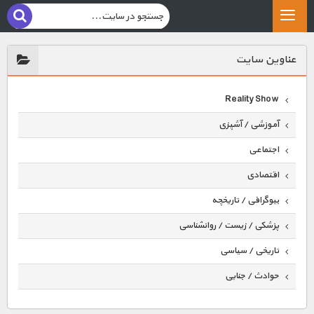
عناوين سايت
Reality Show
آموزشی / آشپزی
اجتماعی
اقتصادی
بیوگرافی / تاریخچه
پزشکی / زیست / روانشناسی
تاریخی / سیاسی
حوادث / جنایی
حیوانات