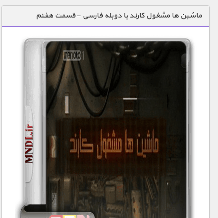
دنیای خوراکی ها
ماشین ها مشغول کارند با دوبله فارسی – قسمت هفتم
زمین شناسی / محیط زیست
سازه/ معماری/ مهندسی
سرگرمی
شناخت کودکان
طبیعت
علم و فناوری
فرهنگ / هنر
کیهان / نجوم
گردشگری
ماورایی
مسابقات / ورزشی