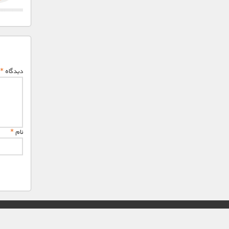
دیدگاه
*
نام
*
© تمامی حقوق این وب سایت برای "MNDL" محفوظ میباشد.