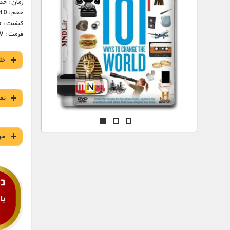
مستند های اختصاصی
زمان : حدود 25 
حجم : 110 مگابایت
کیفیت : 576p (عالی)
فرمت : MKV
خل
تم
خر