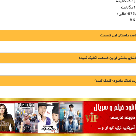
دقیقه
اصه داستان این قسمت
اشای بخشی از این قسمت (کلیک کنید)
يد لينک دانلود (کليک کنيد)
1900 تومان – خريد لينک دانلود (افزودن به سبد خريد)