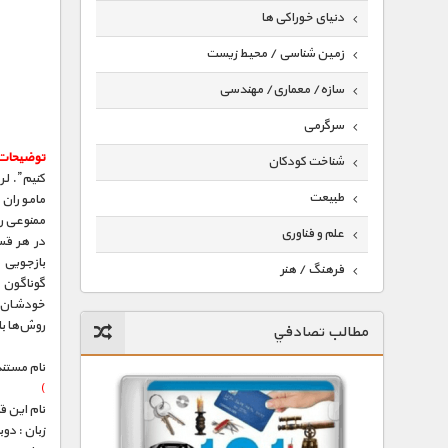
دنیای خوراکی ها
زمین شناسی / محیط زیست
سازه/ معماری/ مهندسی
سرگرمی
توضیحات
شناخت کودکان
کنیم”. لر
طبیعت
ماموران خ
ممنوعی را 
علم و فناوری
در هر قسم
بازجویی م
فرهنگ / هنر
گوناگون و
خودشان را
کیهان / نجوم
روش‌ها با
مطالب تصادفي
گردشگری
نام مستند
ماورایی
)
نام این 
مسابقات / ورزشی
زبان : دو