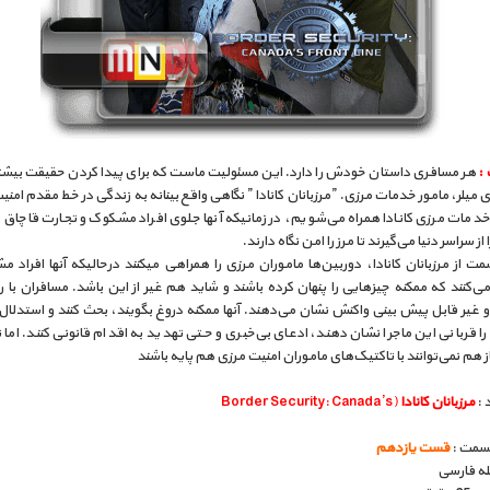
 :
هر مسافری داستان خودش را دارد. این مسئولیت ماست که برای پیدا کردن حقیقت بیشت
ی میلر، مامور خدمات مرزی. ”مرزبانان کانادا ” نگاهی‌ واقع بینانه به زندگی‌ در خط مقدم امنیت 
دمات مرزی کانادا همراه می‌شویم، در زمانیکه آنها جلوی افراد مشکوک و تجارت قاچاق ی
از سراسر دنیا می‌گیرند تا مرز را امن نگاه دارند.
ت از مرزبانان کانادا، دوربین‌ها ماموران مرزی را همراهی میکنند درحالیکه آنها افراد م
ی‌کنند که ممکنه چیزهایی را پنهان کرده باشند و شاید هم غیر از این باشد. مسافران با
 غیر قابل پیش بینی‌ واکنش نشان می‌دهند. آنها ممکنه دروغ بگویند، بحث کنند و استدلال 
 قربانی این ماجرا‌ نشان دهند، ادعای بی‌‌خبری و حتی تهدید به اقدام قانونی‌ کنند. اما 
ز هم نمی‌‌توانند با تاکتیک‌های ماموران امنیت مرزی هم پایه باشند
 :
مرزبانان کانادا
(Border Security: Canada’s
قسمت :
قست یازدهم
بله فارسی