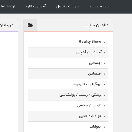
صفحه نخست
سوالات متداول
آموزش دانلود
ارتباط با ما
عناوين سايت
مرزبانان
Reality Show
آموزشی / آشپزی
اجتماعی
اقتصادی
بیوگرافی / تاریخچه
پزشکی / زیست / روانشناسی
تاریخی / سیاسی
حوادث / جنایی
حیوانات