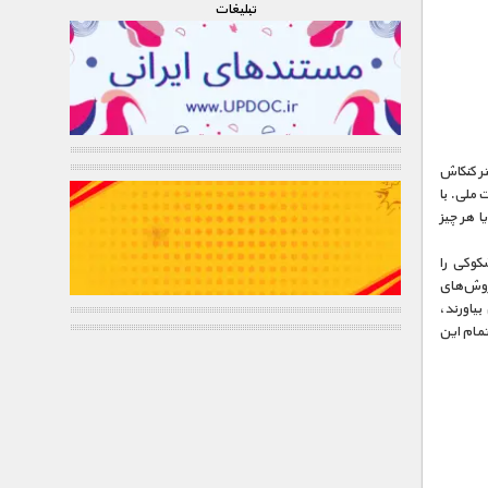
تبليغات
ر کنکاش
ملی‌. با
ا هر چیز
شکوکی را
 روش‌های
بیاورند،
تمام این