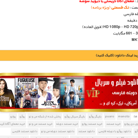
 :
معمای آگاتا کریستی با دیوید سوشه
مت :
تک قسمتی
(ویژه برنامه)
بله فارسی
يد لينک دانلود (کليک کنيد)
1900 تومان – خريد لينک دانلود (افزودن به سبد خريد)
ا:
manoto
puaro
بازیگر پوآرو
بازیگر سریال پوآرو
پخش شده از شبکه من و تو
پوآرو
پوارو
ی دی پوارو
خرید مستند
خرید مستند پوارو
خرید مستند دوبله
خرید مستند من و تو
خرید معمای آگاتا کر
آرو
دانلود پوآرو با دوبله فارسی
دانلود مستند
دانلود مستند دوبله من و تو
دانلود مستند فارسی