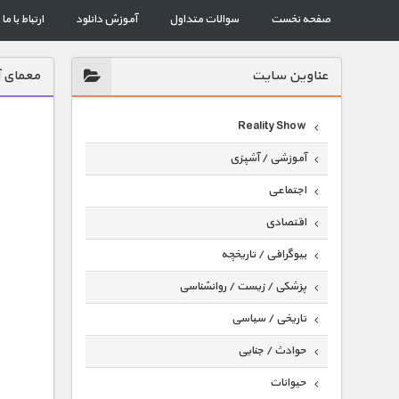
صفحه نخست
سوالات متداول
آموزش دانلود
ارتباط با ما
عناوين سايت
معمای آ
Reality Show
آموزشی / آشپزی
اجتماعی
اقتصادی
بیوگرافی / تاریخچه
پزشکی / زیست / روانشناسی
تاریخی / سیاسی
حوادث / جنایی
حیوانات