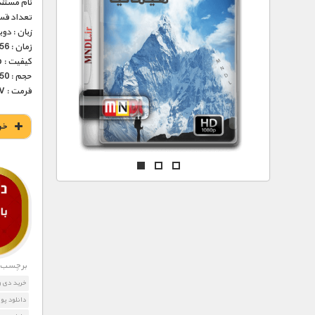
مستند های اختصاصی
نام مستند
تعداد قس
زبان : دو
زمان : 56 دقیقه
کیفیت : HD 1080p – HD 720p (فوق العاده)
حجم : 350 – 661 مگابایت
فرمت : MKV
خر
برچسب ه
خرید دی و
دانلود پو 