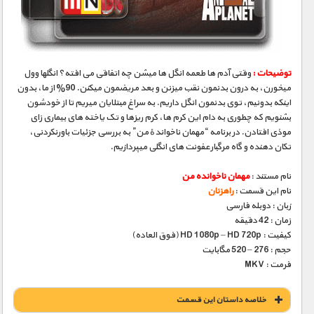
مستند های اختصاصی
توضیحات :
وقتی آدم ها طعمه انگل ها میشن چه اتفاقی می افته؟ انگلها وول
میخورن، به درون بدنمون نقب میزنن و بعد مریضمون میکنن. 90% از ما، بدون
اینکه بدونیم، توی بدنمون انگل داریم. به سراغ مبتلایان میریم تا از خودشون
بشنویم که چطوری به دام این کرم ها، کرم ریزها و تک یاخته های بیماری زای
موذی افتادن. در برنامه “مهمان ناخواندهٔ من” به بررسی جزئیات باورنکردنی،
تکان دهنده و گاه مرگبارعفونت های انگلی میپردازیم.
نام مستند :
مهمان ناخوانده من
نام این قسمت :
راهزنان
زبان : دوبله فارسی
زمان : 42 دقیقه
کیفیت : HD 1080p – HD 720p (فوق العاده)
حجم : 276 – 520 مگابایت
فرمت : MKV
خلاصه داستان این قسمت