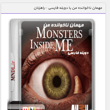
دنیای خوراکی ها
مهمان ناخوانده من با دوبله فارسی – راهزنان
زمین شناسی / محیط زیست
سازه/ معماری/ مهندسی
سرگرمی
شناخت کودکان
طبیعت
علم و فناوری
فرهنگ / هنر
کیهان / نجوم
گردشگری
ماورایی
مسابقات / ورزشی