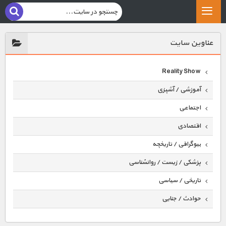
عناوين سايت
Reality Show
آموزشی / آشپزی
اجتماعی
اقتصادی
بیوگرافی / تاریخچه
پزشکی / زیست / روانشناسی
تاریخی / سیاسی
حوادث / جنایی
حیوانات