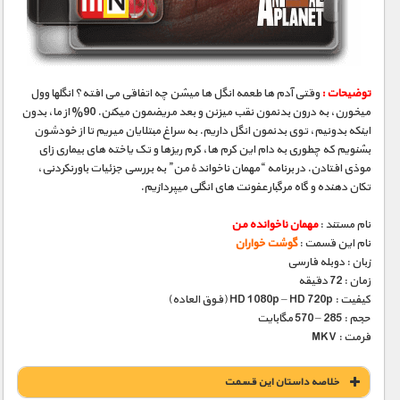
مستند های اختصاصی
توضیحات :
وقتی آدم ها طعمه انگل ها میشن چه اتفاقی می افته؟ انگلها وول
میخورن، به درون بدنمون نقب میزنن و بعد مریضمون میکنن. 90% از ما، بدون
اینکه بدونیم، توی بدنمون انگل داریم. به سراغ مبتلایان میریم تا از خودشون
بشنویم که چطوری به دام این کرم ها، کرم ریزها و تک یاخته های بیماری زای
موذی افتادن. در برنامه “مهمان ناخواندهٔ من” به بررسی جزئیات باورنکردنی،
تکان دهنده و گاه مرگبارعفونت های انگلی میپردازیم.
نام مستند :
مهمان ناخوانده من
نام این قسمت :
گوشت خواران
زبان : دوبله فارسی
زمان : 72 دقیقه
کیفیت : HD 1080p – HD 720p (فوق العاده)
حجم : 285 – 570 مگابایت
فرمت : MKV
خلاصه داستان این قسمت