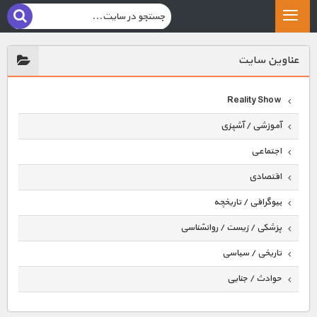
عناوين سايت
Reality Show
آموزشی / آشپزی
اجتماعی
اقتصادی
بیوگرافی / تاریخچه
پزشکی / زیست / روانشناسی
تاریخی / سیاسی
حوادث / جنایی
حیوانات