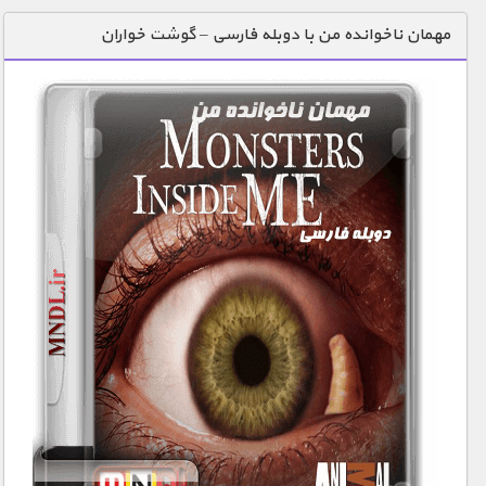
دنیای خوراکی ها
مهمان ناخوانده من با دوبله فارسی – گوشت خواران
زمین شناسی / محیط زیست
سازه/ معماری/ مهندسی
سرگرمی
شناخت کودکان
طبیعت
علم و فناوری
فرهنگ / هنر
کیهان / نجوم
گردشگری
ماورایی
مسابقات / ورزشی