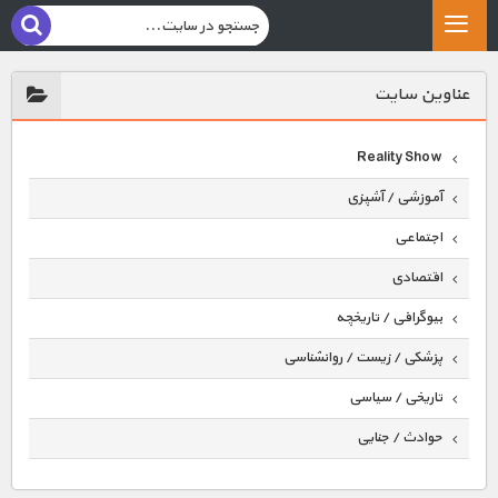
عناوين سايت
Reality Show
آموزشی / آشپزی
اجتماعی
اقتصادی
بیوگرافی / تاریخچه
پزشکی / زیست / روانشناسی
تاریخی / سیاسی
حوادث / جنایی
حیوانات