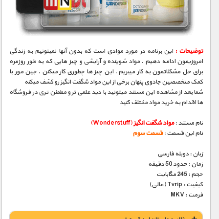
مستند های اختصاصی
توضیحات :
این برنامه در مورد موادی است که بدون آنها نمیتونیم به زندگی
امروزیمون ادامه دهیم . مواد شوینده و آرایشی و چیز هایی که به طور روزمره
برای حل مشکلاتمون به کار میبریم . این چیز ها چطوری کار میکنن . جین مور با
کمک متخصصین جادوی پنهان برخی از این مواد شگفت انگیز رو کشف میکنه
شما بعد از مشاهده این مستند میتونید با دید علمی تر و مطمئن تری در فروشگاه
ها اقدام به خرید مواد مختلف کنید
نام مستند :
مواد شگفت انگیز
(Wonderstuff)
نام این قسمت :
قسمت سوم
زبان : دوبله فارسی
زمان : حدود 50 دقیقه
حجم : 245 مگابایت
کیفیت : Tvrip (عالی)
فرمت : MKV