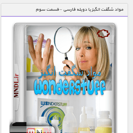
دنیای خوراکی ها
مواد شگفت انگیز با دوبله فارسی – قسمت سوم
زمین شناسی / محیط زیست
سازه/ معماری/ مهندسی
سرگرمی
شناخت کودکان
طبیعت
علم و فناوری
فرهنگ / هنر
کیهان / نجوم
گردشگری
ماورایی
مسابقات / ورزشی