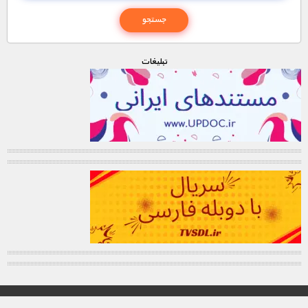
تبليغات
© تمامی حقوق این وب سایت برای "MNDL" محفوظ میباشد.