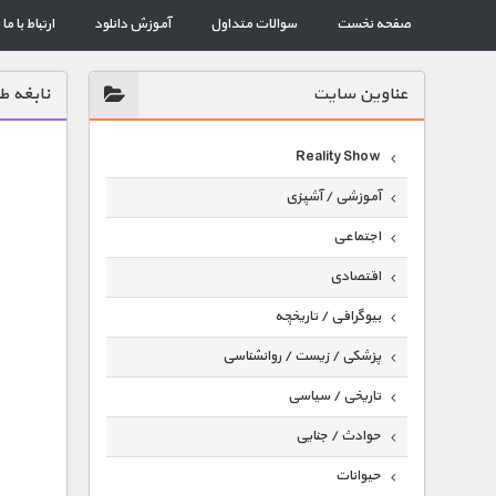
صفحه نخست
سوالات متداول
آموزش دانلود
ارتباط با ما
عناوين سايت
نابغه ط
Reality Show
آموزشی / آشپزی
اجتماعی
اقتصادی
بیوگرافی / تاریخچه
پزشکی / زیست / روانشناسی
تاریخی / سیاسی
حوادث / جنایی
حیوانات