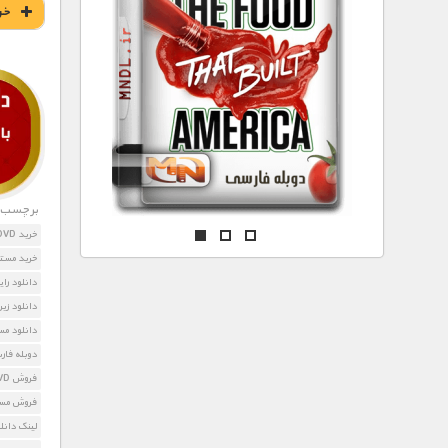
مستند های اختصاصی
خر
برچسب ه
خرید DVD مستند نابغه طبیعی
خرید مستند l Genius
دانلود رایگان مس
دانلود زیرنویس
دانلود م
دوبله فار
فروش DVD نابغه طبیعی
فروش مستند Genius
لینک دانلود مستن