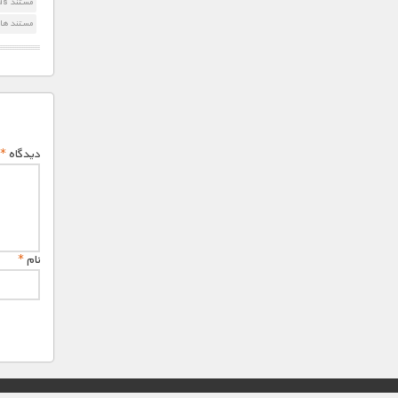
مستند Natural Genius صدا و سیما
مستند های
دیدگاه
*
نام
*