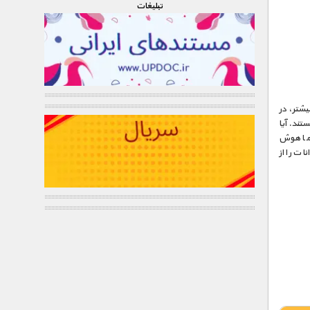
تبليغات
شتر، در
تند. آیا
 ما هوش
ات را از