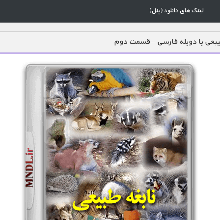
لینک های دانلود (پنل)
بیعی با دوبله فارسی – قسمت دوم