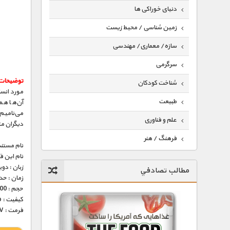
دنیای خوراکی ها
زمین شناسی / محیط زیست
سازه/ معماری/ مهندسی
سرگرمی
توضیحات
شناخت کودکان
مورد انسا
طبیعت
آن‌ها هم
می‌نامیم 
علم و فناوری
دیگران مت
فرهنگ / هنر
نام مستند
نام این 
کیهان / نجوم
زبان : دو
مطالب تصادفي
گردشگری
زمان : حدود 45 
حجم : 200 مگابایت
ماورایی
کیفیت : 576p (عالی)
فرمت : MKV
مسابقات / ورزشی