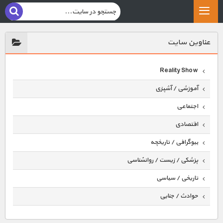
عناوين سايت
Reality Show
آموزشی / آشپزی
اجتماعی
اقتصادی
بیوگرافی / تاریخچه
پزشکی / زیست / روانشناسی
تاریخی / سیاسی
حوادث / جنایی
حیوانات