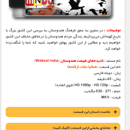
مستند های اختصاصی
توضیحات :
در سفری به عمق فرهنگ هندوستان به بررسی این کشور بزرگ با
تاریخ کهنه‌اش می‌پردازیم. زندگی مردم هندوستان را در مناطق مختلف این کشور
خواهیم دید و مطالبی از این کشور پهناور خواهید شنید که شما را شگفت‌زده
خواهد کرد.
نام مستند :
نادیده‌های طبیعت هندوستان
(Wildest India)
نام این قسمت :
همالیا،‌نجات از قله‌ها
زبان : دوبله فارسی
زمان : 43 دقیقه
کیفیت : HD 1080p – HD 720p (فوق العاده)
حجم : 271 – 530 مگابایت
فرمت : MKV
خلاصه داستان این قسمت
تماشای بخشی از این قسمت (کلیک کنید)