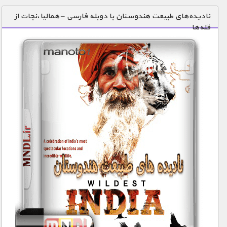
دنیای خوراکی ها
نادیده‌های طبیعت هندوستان با دوبله فارسی – همالیا،‌نجات از
قله‌ها
زمین شناسی / محیط زیست
سازه/ معماری/ مهندسی
سرگرمی
شناخت کودکان
طبیعت
علم و فناوری
فرهنگ / هنر
کیهان / نجوم
گردشگری
ماورایی
مسابقات / ورزشی