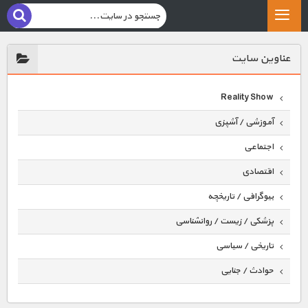
عناوين سايت
Reality Show
آموزشی / آشپزی
اجتماعی
اقتصادی
بیوگرافی / تاریخچه
پزشکی / زیست / روانشناسی
تاریخی / سیاسی
حوادث / جنایی
حیوانات