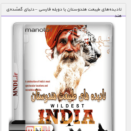
دنیای خوراکی ها
نادیده‌های طبیعت هندوستان با دوبله فارسی – دنیای گمشده‌ی
هند
زمین شناسی / محیط زیست
سازه/ معماری/ مهندسی
سرگرمی
شناخت کودکان
طبیعت
علم و فناوری
فرهنگ / هنر
کیهان / نجوم
گردشگری
ماورایی
مسابقات / ورزشی