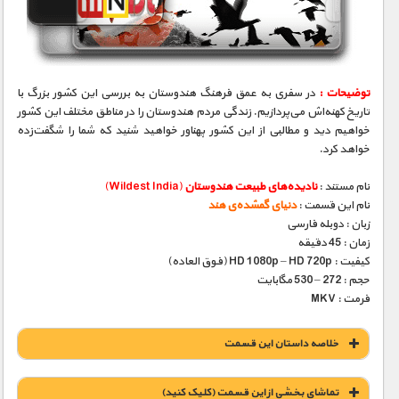
مستند های اختصاصی
توضیحات :
در سفری به عمق فرهنگ هندوستان به بررسی این کشور بزرگ با
تاریخ کهنه‌اش می‌پردازیم. زندگی مردم هندوستان را در مناطق مختلف این کشور
خواهیم دید و مطالبی از این کشور پهناور خواهید شنید که شما را شگفت‌زده
خواهد کرد.
نام مستند :
نادیده‌های طبیعت هندوستان
(Wildest India)
نام این قسمت :
دنیای گمشده‌ی هند
زبان : دوبله فارسی
زمان : 45 دقیقه
کیفیت : HD 1080p – HD 720p (فوق العاده)
حجم : 272 – 530 مگابایت
فرمت : MKV
خلاصه داستان این قسمت
تماشای بخشی از این قسمت (کلیک کنید)