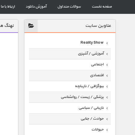
صفحه نخست
سوالات متداول
آموزش دانلود
ارتباط با ما
عناوين سايت
نهنگ ها
Reality Show
آموزشی / آشپزی
اجتماعی
اقتصادی
بیوگرافی / تاریخچه
پزشکی / زیست / روانشناسی
تاریخی / سیاسی
حوادث / جنایی
حیوانات