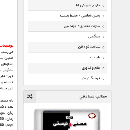
دنیای خوراکی ها
زمین شناسی / محیط زیست
سازه/ معماری/ مهندسی
سرگرمی
توضیحات
شناخت کودکان
می‌رسد. ا
طبیعت
علم و فناوری
سنگینی م
فرهنگ / هنر
این حیوان
کیهان / نجوم
مطالب تصادفي
گردشگری
نام مستند
تعداد قس
ماورایی
زبان : دو
زمان : 50 دقیقه
مسابقات / ورزشی
حجم : 260 مگابایت