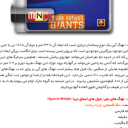
 :
نهنگ آبی یک نوع پستاندار دریازی است که ابعاد آن تا ۳
ین موجود بزرگترین موجودی است که بر روی زمین زیسته‌ است.برای انگاشت بزرگی ابعاد ای
همین بس که که در حدود ۵۰ نفر انسان می‌توانند تنها روی زبانش بایستند، همچنین سرخرگ‌های 
اندازه‌ای بزرگ‌اند که آدمی به راحتی می‌تواند 
اهیچه‌ هایش از سنگینی یک فیل هم بیشتر است.نهنگ‌ های آبی نر برای جذب نهنگ‌های آ
فریادهایی می‌زنند که قدرت ۱۸۰ دسی‌ بل دارد. این فریادها بلندتر از صدای موتور جت جنگی
فاصله بیش از ۸۰۰ کیلومتری تشخیص‌ پذیرند. در این مستند به گروه مارک اوانز می پیوندیم تا ب
ات در طبیعت و آناتومی فوق العاده آنها بپردازیم.
 :
نهنگ های عنبر : غول های اعماق دریا
(Sperm Whale)
مت :
تک قسمتی
(ویژه برنامه)
بله فارسی