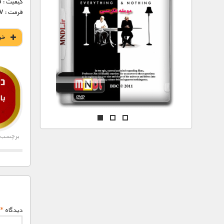
مستند های اختصاصی
کیفیت : Tvrip (عالی)
فرمت : MKV
خر
برچسب ه
دیدگاه
*