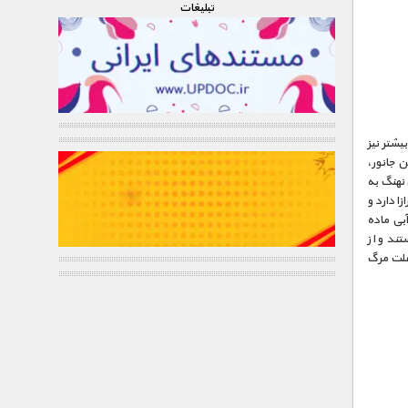
تبليغات
۳ متر و جرم آن تا ۱۸۱ تن یا حتی بیشتر نیز
ن جانور،
این نهنگ به
در آنها راه برود.نوزاد این نهنگ تقریبا دور و بر ۷٬۶ متر درازا دارد و
بی ماده
 هستند و از
ه علت مرگ