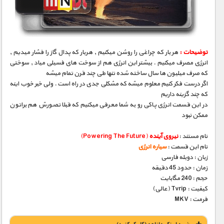
مستند های اختصاصی
توضیحات :
هر بار که چراغی را روشن میکنیم , هربار که پدال گاز را فشار میدیم ,
انرژی مصرف میکنیم . بیشتر این انرژی هم از سوخت های فسیلی میاد , سوختی
که صرف میلیون ها سال ساخته شده تنها طی چند قرن تمام میشه
اگر درست فکر کنیم معلوم میشه که مشکلی جدی در راه است . ولی خبر خوب اینه
که چند گزینه داریم
در این قسمت انرژی پاکی رو به شما معرفی میکنیم که قبلا تصورش هم براتون
ممکن نبود
نام مستند :
نیروی آینده
(Powering The Future)
نام این قسمت :
سیاره انرژی
زبان : دوبله فارسی
زمان : حدود 45 دقیقه
حجم : 240 مگابایت
کیفیت : Tvrip (عالی)
فرمت : MKV