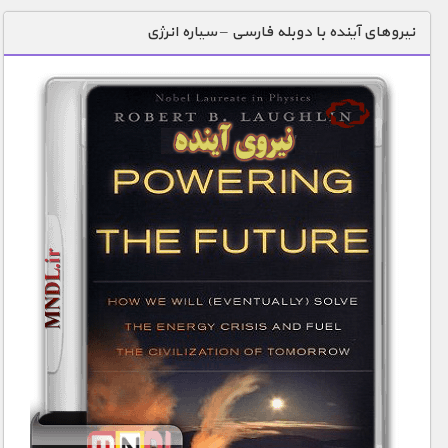
دنیای خوراکی ها
نیروهای آینده با دوبله فارسی – سیاره انرژی
زمین شناسی / محیط زیست
سازه/ معماری/ مهندسی
سرگرمی
شناخت کودکان
طبیعت
علم و فناوری
فرهنگ / هنر
کیهان / نجوم
گردشگری
ماورایی
مسابقات / ورزشی