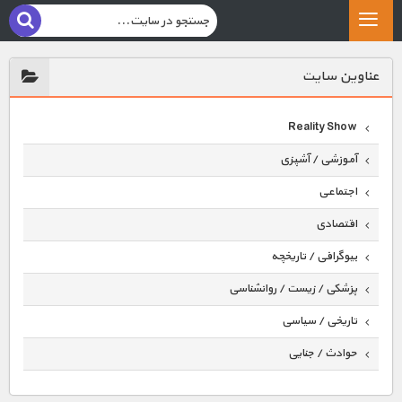
عناوين سايت
Reality Show
آموزشی / آشپزی
اجتماعی
اقتصادی
بیوگرافی / تاریخچه
پزشکی / زیست / روانشناسی
تاریخی / سیاسی
حوادث / جنایی
حیوانات