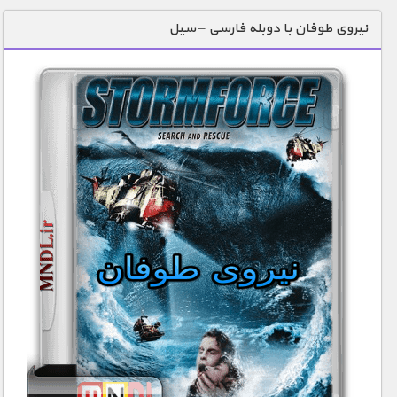
دنیای خوراکی ها
نیروی طوفان با دوبله فارسی – سیل
زمین شناسی / محیط زیست
سازه/ معماری/ مهندسی
سرگرمی
شناخت کودکان
طبیعت
علم و فناوری
فرهنگ / هنر
کیهان / نجوم
گردشگری
ماورایی
مسابقات / ورزشی