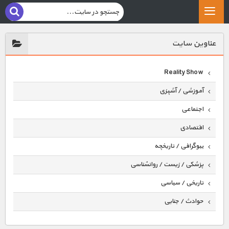
عناوين سايت
Reality Show
آموزشی / آشپزی
اجتماعی
اقتصادی
بیوگرافی / تاریخچه
پزشکی / زیست / روانشناسی
تاریخی / سیاسی
حوادث / جنایی
حیوانات