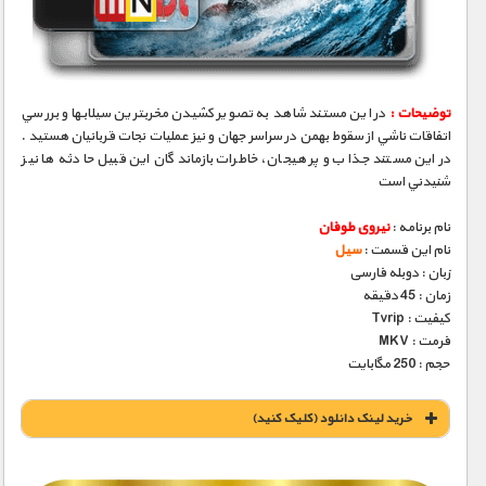
مستند های اختصاصی
توضیحات :
در این مستند شاهد به تصوير كشيدن مخربترين سيلابها و بررسي
اتفاقات ناشي از سقوط بهمن در سراسر جهان و نيز عمليات نجات قربانيان هستید .
در اين مستند جذاب و پر هيجان، خاطرات بازماندگان اين قبيل حادثه ها نيز
شنيدني است
نام برنامه :
نیروی طوفان
نام این قسمت :
سیل
زبان : دوبله فارسی
زمان : 45 دقیقه
کیفیت : Tvrip
فرمت : MKV
حجم : 250 مگابایت
خريد لينک دانلود (کليک کنيد)