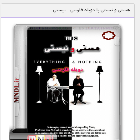
دنیای خوراکی ها
هستی و نیستی با دوبله فارسی – نیستی
زمین شناسی / محیط زیست
سازه/ معماری/ مهندسی
سرگرمی
شناخت کودکان
طبیعت
علم و فناوری
فرهنگ / هنر
کیهان / نجوم
گردشگری
ماورایی
مسابقات / ورزشی