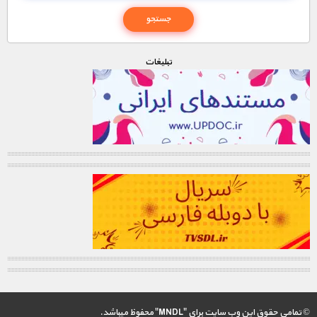
تبليغات
© تمامی حقوق این وب سایت برای "MNDL" محفوظ میباشد.