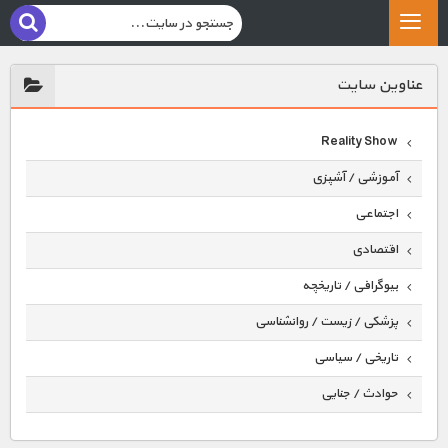
عناوين سايت
Reality Show
آموزشی / آشپزی
اجتماعی
اقتصادی
بیوگرافی / تاریخچه
پزشکی / زیست / روانشناسی
تاریخی / سیاسی
حوادث / جنایی
حیوانات