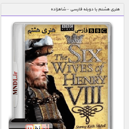
دنیای خوراکی ها
هنری هشتم با دوبله فارسی – شاهزاده
زمین شناسی / محیط زیست
سازه/ معماری/ مهندسی
سرگرمی
شناخت کودکان
طبیعت
علم و فناوری
فرهنگ / هنر
کیهان / نجوم
گردشگری
ماورایی
مسابقات / ورزشی