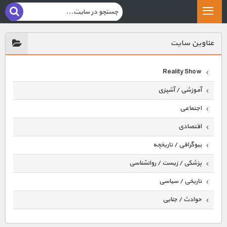
عناوين سايت
Reality Show
آموزشی / آشپزی
اجتماعی
اقتصادی
بیوگرافی / تاریخچه
پزشکی / زیست / روانشناسی
تاریخی / سیاسی
حوادث / جنایی
حیوانات