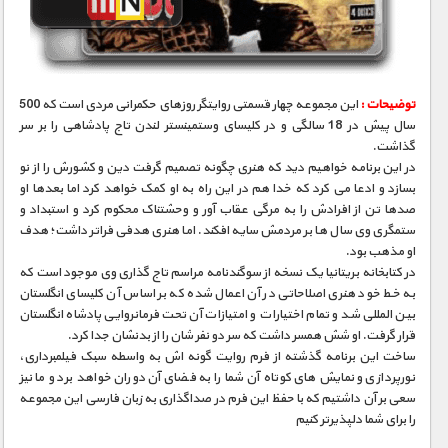
مستند های اختصاصی
توضیحات :
این مجموعه چهار قسمتی روایتگر روزهای حکمرانی مردی است که 500
سال پیش در 18 سالگی و در کلیسای وستمینستر لندن تاج پادشاهی را بر سر
گذاشت.
در این برنامه خواهیم دید که هنری چگونه تصمیم گرفت دین و کشورش را از نو
بسازد و ادعا می کرد که خدا هم در این راه به او کمک خواهد کرد اما بعدها او
صدها تن از افرادش را به مرگی عقاب آور و وحشتناک محکوم کرد و استبداد و
ستمگری وی سال ها بر مردمش سایه افکند. اما هنری هدفی فراتر داشت؛ هدف
او مذهب بود.
در کتابخانه بریتانیا یک نسخه از سوگندنامه مراسم تاج گذاری وی موجود است که
به خط خود هنری اصلاحاتی در آن اعمال شده که بر اساس آن کلیسای انگلستان
بین المللی شد و تمام اختیارات و امتیازات آن تحت فرمانروایی پادشاه انگلستان
قرار گرفت. او شش همسر داشت که سر دو نفر شان را از بدنشان جدا کرد.
ساخت این برنامه گذشته از فرم روایت گونه اش به واسطه سبک فیلمبرداری،
نورپردازی و نمایش های کوتاه آن شما را به فضای آن دوران خواهد برد و ما نیز
سعی بر آن داشتیم که با حفظ این فرم در صداگذاری به زبان فارسی این مجموعه
را برای شما دلپذیرتر کنیم