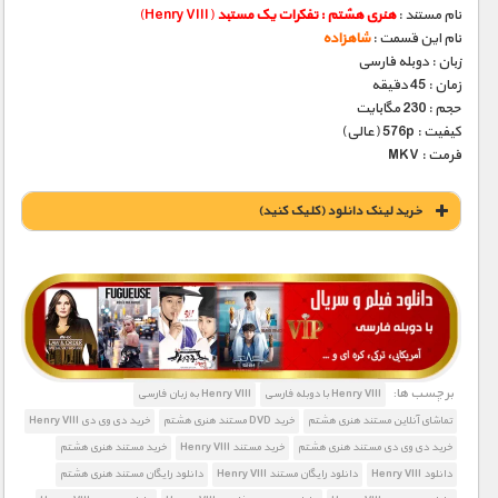
نام مستند :
هنری هشتم : تفکرات یک مستبد
(Henry VIII)
نام این قسمت :
شاهزاده
زبان : دوبله فارسی
زمان : 45 دقیقه
حجم : 230 مگابایت
کیفیت : 576p (عالی)
فرمت : MKV
خريد لينک دانلود (کليک کنيد)
1900 تومان – خريد لينک دانلود (افزودن به سبد خريد)
برچسب ها:
Henry VIII با دوبله فارسی
Henry VIII به زبان فارسی
تماشای آنلاین مستند هنری هشتم
خرید DVD مستند هنری هشتم
خرید دی وی دی Henry VIII
خرید دی وی دی مستند هنری هشتم
خرید مستند Henry VIII
خرید مستند هنری هشتم
دانلود Henry VIII
دانلود رایگان مستند Henry VIII
دانلود رایگان مستند هنری هشتم