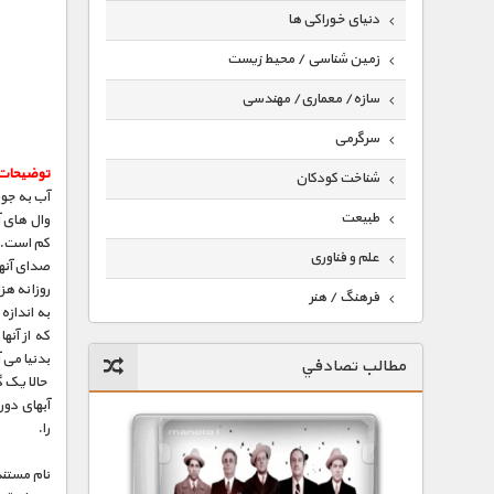
دنیای خوراکی ها
زمین شناسی / محیط زیست
سازه/ معماری/ مهندسی
سرگرمی
توضیحات 
شناخت کودکان
آب به جوش
طبیعت
وال های آ
کم است.
علم و فناوری
صدای آنها
روزانه هز
فرهنگ / هنر
به اندازه
که از آنه
کیهان / نجوم
بدنیا می آ
مطالب تصادفي
گردشگری
حالا یک گ
آبهای دور 
ماورایی
را.
مسابقات / ورزشی
نام مستند