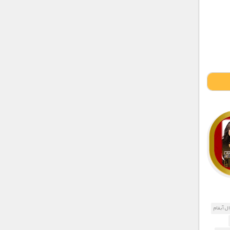
ل آبفام