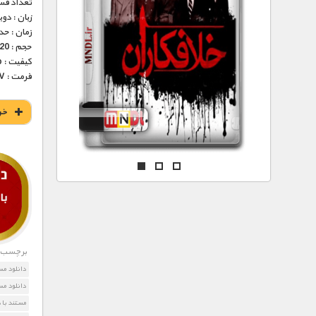
مستند های اختصاصی
تعداد قس
زبان : دو
زمان : حدود 45 
حجم : 220 مگابایت
کیفیت : Tvrip (عالی)
فرمت : MKV
خر
برچسب ه
دانلود مس
دانلود مس
مستند با 