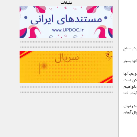
تبليغات
 در سطح
ها بسیار
یم. آنها
ممکن است
 بخواهیم
بفام کجا
 در میان
وال آبفام