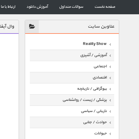
صفحه نخست
سوالات متداول
آموزش دانلود
ارتباط با ما
عناوين سايت
وال آبف
Reality Show
آموزشی / آشپزی
اجتماعی
اقتصادی
بیوگرافی / تاریخچه
پزشکی / زیست / روانشناسی
تاریخی / سیاسی
حوادث / جنایی
حیوانات