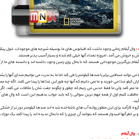
:
وال آبفام زمانی وجود داشت که اقیانوس های ما بوسیله شیرجه های موجودات غول پیکر
 و خروش می آمد. امروزه تعداد آنها خیلی کم شده و بسیار آسیب پذیر هستند.
بفام بزرگترین موجوداتی هستند که تا بحال روی زمین وجود داشته اند و دانسته های ما از آن
 می تواند مسافتی برابر با صدها کیلومتر را طی کند اما ما به ندرت می توانیم صدای آنها را بشنو
اران کیلو غذا می خورند و ما نمی دانیم که آنها چه طور این غذاها را پیدا می کنند. اگه چه 
 ما عمر کنند ولی ما فقط حدس می زنیم که چطور و چگونه جفت شان را ملاقات می کنند. اگر
ا حافظت کنیم اول از همه مهم ترین سوالی را که باید جواب بدهیم این است که وال های آ
یند.
روه کارآمد برای این منظور روانه آب های ناشناخته شده اند صدها کیلومتر دور تر از خشکی
و پر خطر آنها امیدوار هستند که بتوانند آن چیزی را که تا بحال ندیده اند را پیدا کنند یک نوزاد 
 :
وال آبفام