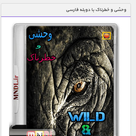
دنیای خوراکی ها
وحشی و خطرناک با دوبله فارسی
زمین شناسی / محیط زیست
سازه/ معماری/ مهندسی
سرگرمی
شناخت کودکان
طبیعت
علم و فناوری
فرهنگ / هنر
کیهان / نجوم
گردشگری
ماورایی
مسابقات / ورزشی