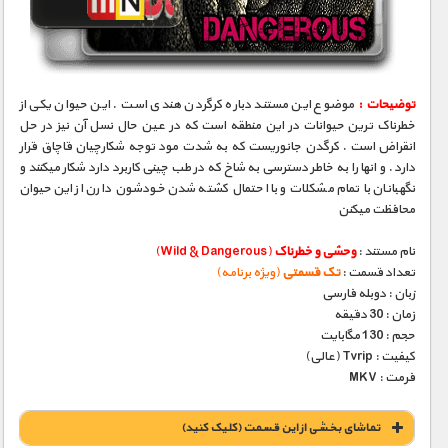
مستند های اختصاصی
توضیحات :
موضوع این مستند دباره کرگردن هندی است . این حیوان یکی از
خطرناک ترین حیوانات در این منطقه است که در عین حال نسل آن نیز در حل
انقراض است . کرگدن جانوریست که به شدت مود توجه شکارچیان قاچاق قرار
دارد . و انها را به خاطر دسترسی به شاخ که در طب چینی کاربرد دارد شکار میکنند و
نگهبانان با تمام مشکلات و با احتمال کشته شدن خودشون دارن از این حیوان
محافظت میکنن
نام مستند :
وحشی و خطرناک
(Wild & Dangerous)
تعداد قسمت :
تک قسمتی
(ویژه برنامه)
زبان : دوبله فارسی
زمان : 30 دقیقه
حجم : 130 مگابایت
کیفیت : Tvrip (عالی)
فرمت : MKV
تماشای بخشی از این قسمت (کلیک کنید)