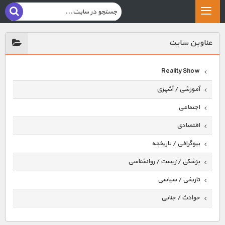
عناوين سايت
Reality Show
آموزشی / آشپزی
اجتماعی
اقتصادی
بیوگرافی / تاریخچه
پزشکی / زیست / روانشناسی
تاریخی / سیاسی
حوادث / جنایی
حیوانات