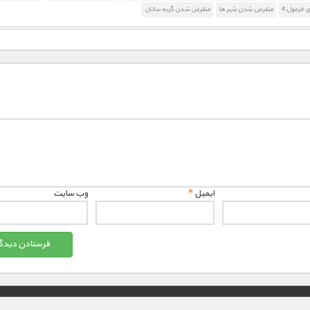
 فرمول 4
منقرض شدن شیر ها
منقرض شدن گربه سانان
ایمیل
*
وب‌ سایت