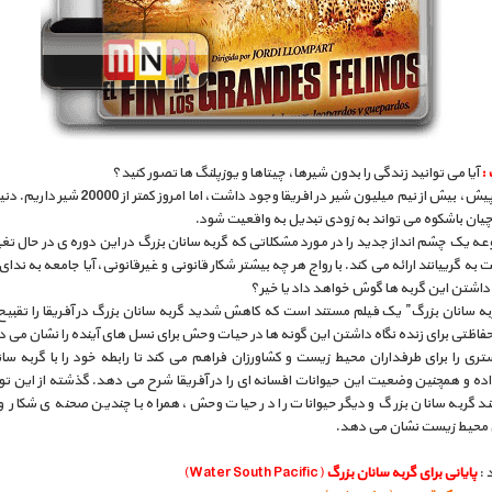
:
آیا می توانید زندگی را بدون شیرها، چیتاها و یوزپلنگ ها تصور کنید؟
پنج سال پیش، بیش از نیم میلیون شیر در افریقا وجود داشت، اما امر
یان باشکوه می تواند به زودی تبدیل به واقعیت شود.
ه یک چشم انداز جدید را در مورد مشکلاتی که گربه سانان بزرگ در این دوره ی در حال تغیی
ست به گرییانند ارائه می کند. با رواج هر چه بیشتر شکار قانونی و غیرقانونی، آیا جامعه به ندا
 داشتن این گربه ها گوش خواهد داد یا خیر؟
به سانان بزرگ” یک فیلم مستند است که کاهش شدید گربه سانان بزرگ در آفریقا را تقبیح
حفاظتی برای زنده نگاه داشتن این گونه ها در حیات وحش برای نسل های آینده را نشان می 
ری را برای طرفداران محیط زیست و کشاورزان فراهم می کند تا رابطه خود را با گربه سا
ده و همچنین وضعیت این حیوانات افسانه ای را در آفریقا شرح می دهد. گذشته از این ت
د گربه سانان بزرگ و دیگر حیوانات را در حیات وحش، همراه با چندین صحنه ی شکار و ا
 محیط زیست نشان می دهد.
 :
پایانی برای گربه سانان بزرگ
(Water South Pacific)