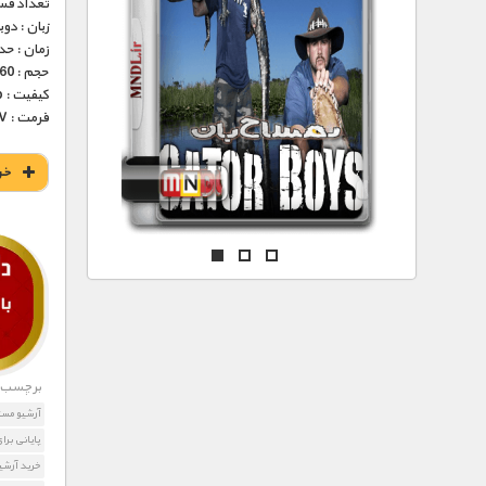
مستند های اختصاصی
تعداد قس
زبان : دو
زمان : حدود 55 
حجم : 260 مگابایت
کیفیت : Tvrip (عالی)
فرمت : MKV
خر
برچسب ه
آرشیو مست
پایانی برا
خرید آرشی