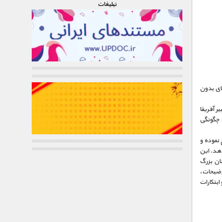
تبليغات
وز کمتر از 20000 شیر داریم. دنیای بدون
ر آفریقا
ی چگونگی
 نموده و
دهد. این
نان بزرگ
وضیحات،
بتکارات