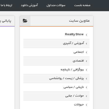
صفحه نخست
سوالات متداول
آموزش دانلود
ارتباط با ما
عناوين سايت
پایانی 
Reality Show
آموزشی / آشپزی
اجتماعی
اقتصادی
بیوگرافی / تاریخچه
پزشکی / زیست / روانشناسی
تاریخی / سیاسی
حوادث / جنایی
حیوانات