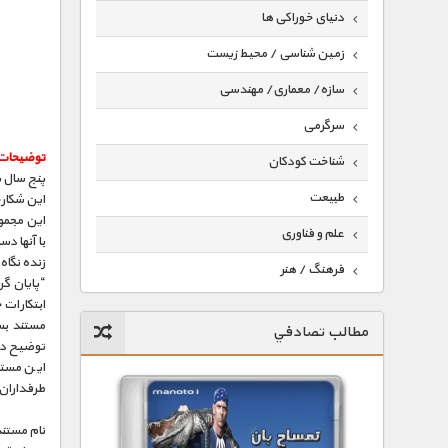
دنیای خوراکی ها
زمین شناسی / محیط زیست
سازه/ معماری/ مهندسی
سرگرمی
توضیحات 
شناخت کودکان
طبیعت
این شکارچ
این مجموع
علم و فناوری
با آنها د
زنده نگاه
فرهنگ / هنر
“پایان گر
ابتکارات 
کیهان / نجوم
مستند بست
مطالب تصادفي
گردشگری
توضیح دا
این مستن
ماورایی
طرفداران
مسابقات / ورزشی
نام مستند