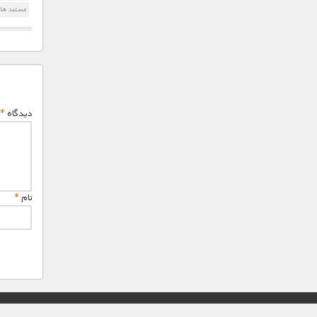
مستند های
دیدگاه
*
نام
*
© تمامی حقوق این وب سایت برای "MNDL" محفوظ میباشد.