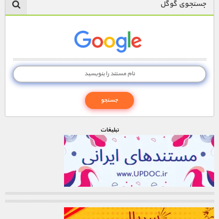
جستجوی گوگل
تبليغات