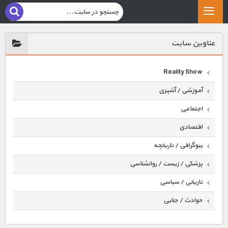
عناوين سايت
Reality Show
آموزشی / آشپزی
اجتماعی
اقتصادی
بیوگرافی / تاریخچه
پزشکی / زیست / روانشناسی
تاریخی / سیاسی
حوادث / جنایی
حیوانات