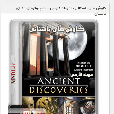
دنیای خوراکی ها
کاوش های باستانی با دوبله فارسی – کامپیوترهای دنیای
باستان
زمین شناسی / محیط زیست
سازه/ معماری/ مهندسی
سرگرمی
شناخت کودکان
طبیعت
علم و فناوری
فرهنگ / هنر
کیهان / نجوم
گردشگری
ماورایی
مسابقات / ورزشی