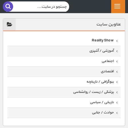
عناوين سايت
Reality Show
آموزشی / آشپزی
اجتماعی
اقتصادی
بیوگرافی / تاریخچه
پزشکی / زیست / روانشناسی
تاریخی / سیاسی
حوادث / جنایی
حیوانات