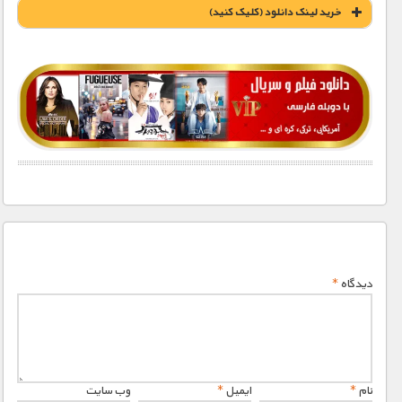
خريد لينک دانلود (کليک کنيد)
1900 تومان – خريد لينک دانلود (افزودن به سبد خريد)
دیدگاه
*
نام
*
ایمیل
*
وب‌ سایت