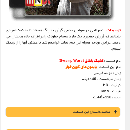
مستند های اختصاصی
توضیحات :
تیم ناجی در سواحل میامی گوش به زنگ هستند تا به کمک افرادی
بشتابند که گزارش حضور یا یک مار یا تمساح خطرناک را در اطراف خانه هایشان می
دهند. در این برنامه همراه این تیم نجات خواهیم شد تا عملکرد آنها را از نزدیک
ببینیم.
نام مستند :
کشیک باتلاق
(Swamp Wars)
نام این قسمت :
پایتون‌های گوزن‌خوار
زبان : دوبله فارسی
زمان هر قسمت : 45 دقیقه
کیفیت : HD
فرمت : MKV
حجم : 220 مگابایت
خلاصه داستان این قسمت