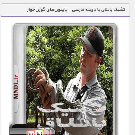
دنیای خوراکی ها
کشیک باتلاق با دوبله فارسی – پایتون‌های گوزن‌خوار
زمین شناسی / محیط زیست
سازه/ معماری/ مهندسی
سرگرمی
شناخت کودکان
طبیعت
علم و فناوری
فرهنگ / هنر
کیهان / نجوم
گردشگری
ماورایی
مسابقات / ورزشی