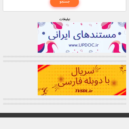
تبليغات
© تمامی حقوق این وب سایت برای "MNDL" محفوظ میباشد.