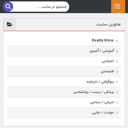
عناوين سايت
Reality Show
آموزشی / آشپزی
اجتماعی
اقتصادی
بیوگرافی / تاریخچه
پزشکی / زیست / روانشناسی
تاریخی / سیاسی
حوادث / جنایی
حیوانات