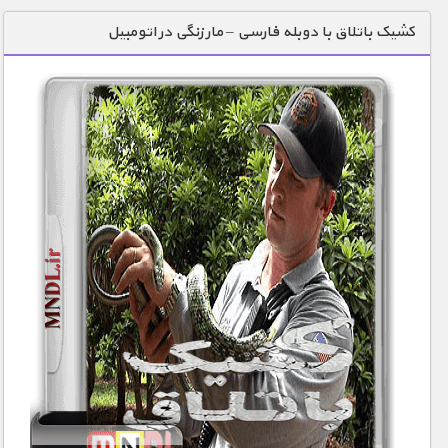
دنیای خوراکی ها
کشیک باتلاق با دوبله فارسی – مار زنگی در اتومبیل
زمین شناسی / محیط زیست
سازه/ معماری/ مهندسی
سرگرمی
شناخت کودکان
طبیعت
علم و فناوری
فرهنگ / هنر
کیهان / نجوم
گردشگری
ماورایی
مسابقات / ورزشی