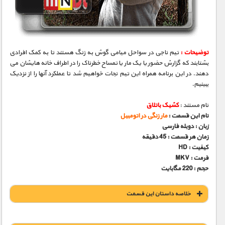
مستند های اختصاصی
توضیحات :
تیم ناجی در سواحل میامی گوش به زنگ هستند تا به کمک افرادی
بشتابند که گزارش حضور یا یک مار یا تمساح خطرناک را در اطراف خانه هایشان می
دهند. در این برنامه همراه این تیم نجات خواهیم شد تا عملکرد آنها را از نزدیک
ببینیم.
نام مستند :
کشیک باتلاق
نام این قسمت :
مار زنگی در اتومبیل
زبان : دوبله فارسی
زمان هر قسمت : 45 دقیقه
کیفیت : HD
فرمت : MKV
حجم : 220 مگابایت
خلاصه داستان این قسمت