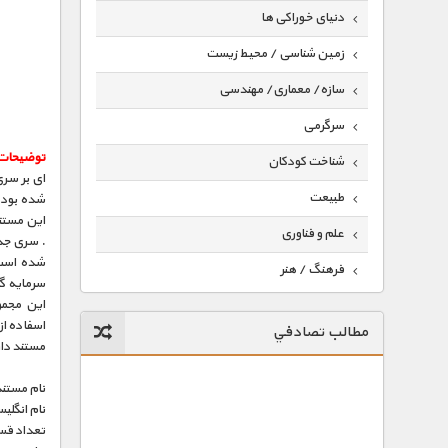
دنیای خوراکی ها
زمین شناسی / محیط زیست
سازه/ معماری/ مهندسی
سرگرمی
توضیحات 
شناخت کودکان
طبیعت
شده بود و
این مستن
علم و فناوری
فرهنگ / هنر
این مجمو
کیهان / نجوم
اسفاده از
مطالب تصادفي
گردشگری
مستند دار
ماورایی
نام مستند
نام انگلی
مسابقات / ورزشی
تعداد قس