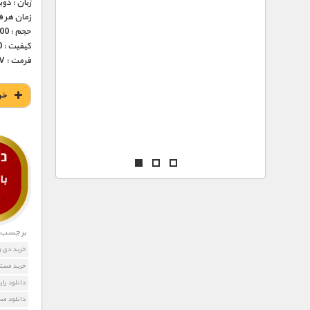
مستند های اختصاصی
زبان : دو
زمان هر قسمت 
حجم : 600 مگابایت
کیفیت : HD 1080 (فوق العاده)
فرمت : MKV
خر
برچسب ه
خرید دی و
خرید مستن
دانلود را
دانلود مستند 