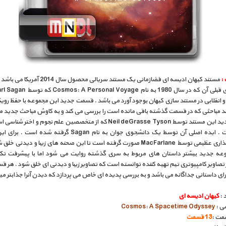
:
مستند کیهان ادیسه ای فضازمانی یک مستند سریالی محصول سا
 انقلابی در مستند سازی کیهان بوجود آورد می باشد . قسمت جدید این مجموعه با حفظ روی
د مباحثی که در قسمت گذشته باقی مانده است را بررسی می کند و به کاوش مباحث جدید می
. سری جدید این مستند توسط Neil deGrasse Tyson که از متخصصین علم نجوم و اختر
شده است . ایده اصلی آن توسط یک دانشجوی جوان به نام Sagan گرفته شده 
سرمایه گذاری عظیمی توسط MacFarlane صورت گرفته است تا این صحنه های زیبا و دیدنی خ
عه جدید بیشتر داستان های مربوط به سری گذشته روایت می شود اما با پیشرفت تکن
 تصاویر کامپیوتری تیم تهیه کننده توانسته است که تصاویر زیبا و دیدنی ای خلق شود . هر 
ای داستانی جداگانه می باشد و به بررسی پدیده ای خاص می پردازد که دیدن آنرا جذابتر می
 :
کیهان ادیسه ای
سی :
Cosmos: A Spacetime Odyssey
مت :
13 قسمت