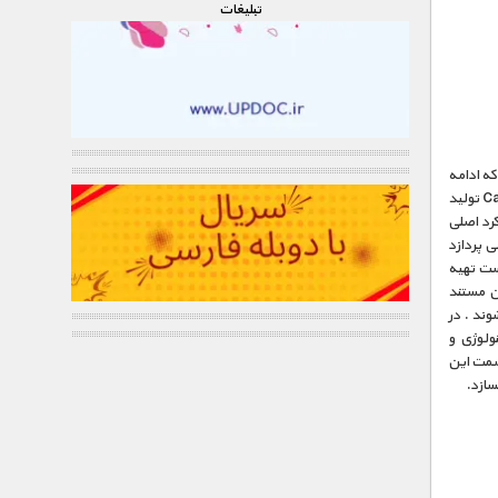
تبليغات
ل 2014 آمریکا می باشد که ادامه
ای بر سری قبلی آن که در سال 1980 به نام Cosmos: A Personal Voyage که توسط Carl Sagan تولید
کرد اصلی
 پردازد
 شناسی است تهیه
است . برای این مستند
لق شوند . در
ولوژی و
قسمت این
سازد.