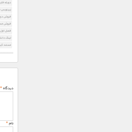
دوبله فارسی s
زیرنویس مستن
فروش دی وی دی  Voyage
فروش مست
فصل اول 
لینک دانل
مستند کیه
دیدگاه
*
نام
*