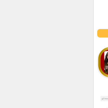
یسه ای