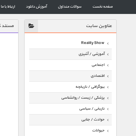
صفحه نخست
سوالات متداول
آموزش دانلود
ارتباط با ما
عناوين سايت
مستند ک
Reality Show
آموزشی / آشپزی
اجتماعی
اقتصادی
بیوگرافی / تاریخچه
پزشکی / زیست / روانشناسی
تاریخی / سیاسی
حوادث / جنایی
حیوانات