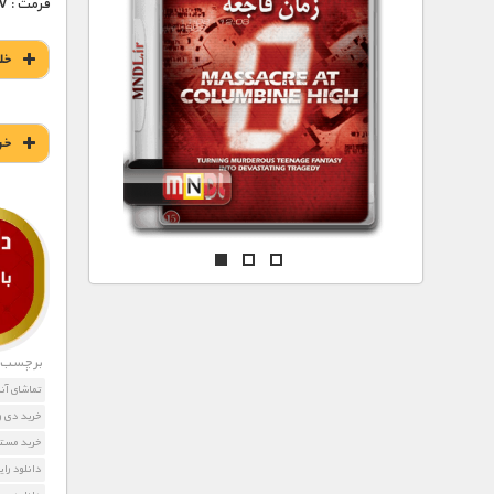
مستند های اختصاصی
فرمت : MKV
خل
خر
برچسب ه
تماشای آن
خرید دی 
خرید مستن
دانلود را