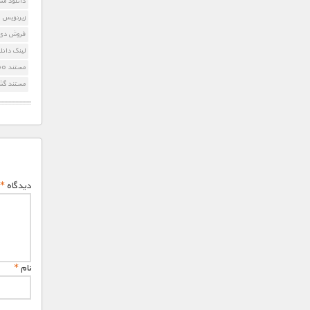
دانلود مس
زیرنویس Gestapo
فروش دی وی 
لینک دانلود apo
مستند Gestapo
مستند گشت
دیدگاه
*
نام
*