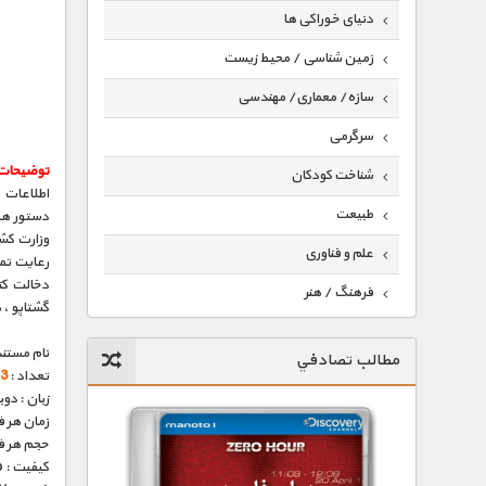
دنیای خوراکی ها
زمین شناسی / محیط زیست
سازه/ معماری/ مهندسی
سرگرمی
توضیحات
شناخت کودکان
طبیعت
دستور هیت
علم و فناوری
رعایت تم
دخالت کن
فرهنگ / هنر
گشتاپو ، 
کیهان / نجوم
نام مستند
مطالب تصادفي
گردشگری
تعداد :
3 قسمت
زبان : دو
ماورایی
زمان هر قسمت 
حجم هر قسمت : 
مسابقات / ورزشی
کیفیت : 576p (عالی)