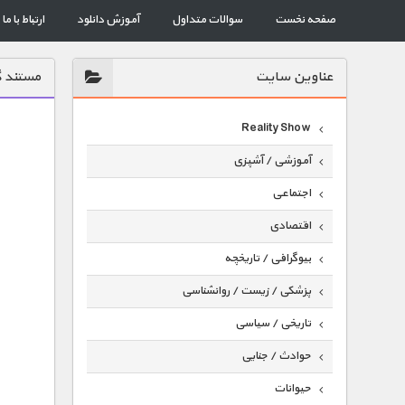
صفحه نخست
سوالات متداول
آموزش دانلود
ارتباط با ما
عناوين سايت
مستند گ
Reality Show
آموزشی / آشپزی
اجتماعی
اقتصادی
بیوگرافی / تاریخچه
پزشکی / زیست / روانشناسی
تاریخی / سیاسی
حوادث / جنایی
حیوانات