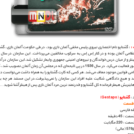
 :
: گشتاپو نام اختصاری نیروی پلیس مخفی آلمان نازی بود، در طی حکومت آلمان نازی، گشت
لر و از میان درس‌خواندگان و نیروهای امنیتی جمهوری وایمار تشکیل شد.این سازمان در آغاز
وزارت کشور فعالیت می‌کرد. در سال 1936 در پی لایحه‌ای که در مجلس آن زمان آلمان تصویب 
امی قوانین موجود معاف می‌شد. هر کسی که کارت گشتاپو را به همراه داشت می‌توانست در 
د و هیچ دادگاهی شکایت علیه افراد این سازمان را نمی‌پذیرفت.در این مستند هر چه بی
هاینریش هیملر فرمانده کل گشتاپو و قدرتمند ترین مرد آلمان نازی پس از هیتلر آشنا شوید…
 :
گشتاپو
(Gestapo)
بله فارسی
: 45 دقیقه
220 مگابایت