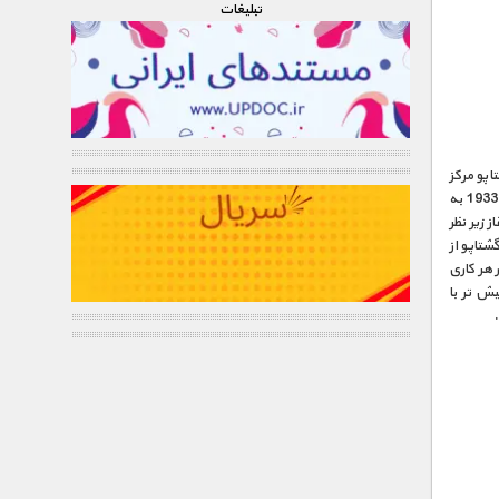
تبليغات
اپو مرکز
اطلاعات نظامی آلمان بوده و در کنار اِس اِس به سرکوب مخالفین می‌پرداخت. این سازمان در سال 1933 به
 زیر نظر
شد، گشتاپو از
هر کاری
ش تر با
.