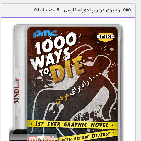
دنیای خوراکی ها
1000 راه برای مردن با دوبله فارسی – قسمت 1 تا 9
زمین شناسی / محیط زیست
سازه/ معماری/ مهندسی
سرگرمی
شناخت کودکان
طبیعت
علم و فناوری
فرهنگ / هنر
کیهان / نجوم
گردشگری
ماورایی
مسابقات / ورزشی