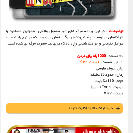
مستند های اختصاصی
توضیحات :
در این برنامه مرگ های غیر معمول واقعی، همچنین مصاحبه با
کارشناسان در توصیف پشت پرده هر مرگ را نشان می‌دهد. که در اثر بی‌احتیاطی،
عوامل تفریحی و حوادث طبیعی رخ داده که در نهایت منجر به مرگ انها شده است.
نام مستند :
1000 راه برای مردن
نام این قسمت :
قسمت 1 تا 9
زبان : دوبله فارسی
زمان : حدود 25 دقیقه
حجم : 110 مگابایت
کیفیت : Tvrip (عالی)
فرمت : MKV
خريد لينک دانلود (کليک کنيد)
1900 تومان – خريد لينک دانلود قسمت 1