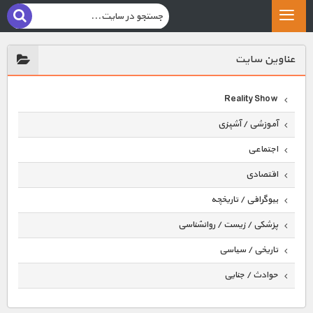
عناوين سايت
Reality Show
آموزشی / آشپزی
اجتماعی
اقتصادی
بیوگرافی / تاریخچه
پزشکی / زیست / روانشناسی
تاریخی / سیاسی
حوادث / جنایی
حیوانات