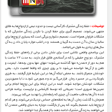
مستند های اختصاصی
توضیحات :
حفظ زندگی مشترک کار آسانی نیست و حدود نیمی از ازدواج‌ها به طلاق
منتهی می‌شوند. تصمیم گیری برای حفظ کردن یا نکردن زندگی مشترکی که با
مشکلات فراوان همراه است، تصمیم دشوار و بزرگی است که بسیاری از زوج‌ها برای
سالیان سال با آن دست به گریبان هستند و در اغلب موارد پایان دادن به آن
سال‌های زیادی به طول می‌انجامد.
این برنامه‌ی واقعی تلاشی است برای نشان دادن برخی از راه‌های حفظ زندگی
مشترک. دو زوج حقیقی را که در آستانه‌ی طلاق قرار دارند، به مدت ۷۲ ساعت با
هم به دور از «تمدن» تنها گذاشته می‌شوند؛ تنهای تنها بدون بچه‌ها، اینترنت و
تلفن و از آن‌ها خواسته می‌شود تا بر روی چیزی که واقعا اهمیت دارد، یعنی
خودشان متمرکز باشند. به محض اینکه آن‌ها در این شرایط قرار گرفتند، به طرزی
باورنکردنی در مسیر درمان قرار می‌گیرند و مجبور می‌شوند تا با عمیق‌ترین
مشکلات خودشان مواجه شوند. البته در این ارتباط برای این زوج‌ها انجام برخی
تمرین‌ها ضروری است؛ تمریناتی که توسط کار‌شناس و تراپیست برنامه طراحی
شده تا آن‌ها به قلب ماهیت آن چیزی که رابطه‌شان را تهدید می‌کند پی‌ببرند.
همزمان با گذشت زمان، آن‌ها به لحظه‌های حساس نزدیک‌تر می‌شوند و هر کدام
از زوج‌ها باید تصمیم بگیرند که پس از بازگشت دوباره به دنیای واقعی متمدن آیا
می‌خواهند به زندگی مشترک ادامه دهند یا از همدیگر جدا خواهند شد.