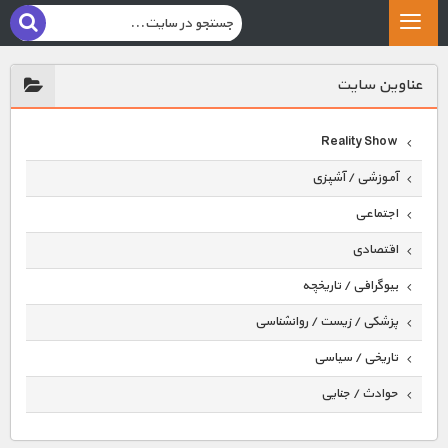
عناوين سايت
Reality Show
آموزشی / آشپزی
اجتماعی
اقتصادی
بیوگرافی / تاریخچه
پزشکی / زیست / روانشناسی
تاریخی / سیاسی
حوادث / جنایی
حیوانات