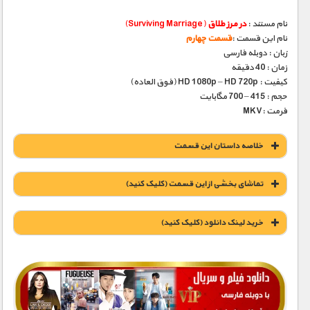
نام مستند :
در مرز طلاق
(Surviving Marriage)
نام این قسمت :
قسمت چهارم
زبان : دوبله فارسی
زمان : 40 دقیقه
کیفیت : HD 1080p – HD 720p (فوق العاده)
حجم : 415 – 700 مگابایت
فرمت :MKV
خلاصه داستان این قسمت
تماشای بخشی از این قسمت (کلیک کنید)
خريد لينک دانلود (کليک کنيد)
1900 تومان – خريد لينک دانلود (افزودن به سبد خريد)