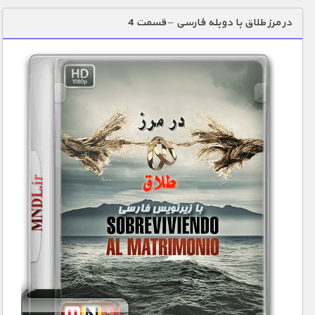
دنیای خوراکی ها
در مرز طلاق با دوبله فارسی – قسمت 4
زمین شناسی / محیط زیست
سازه/ معماری/ مهندسی
سرگرمی
شناخت کودکان
طبیعت
علم و فناوری
فرهنگ / هنر
کیهان / نجوم
گردشگری
ماورایی
مسابقات / ورزشی