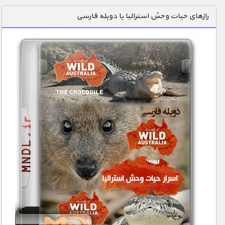
دنیای خوراکی ها
رازهای حیات وحش استرالیا با دوبله فارسی
زمین شناسی / محیط زیست
سازه/ معماری/ مهندسی
سرگرمی
شناخت کودکان
طبیعت
علم و فناوری
فرهنگ / هنر
کیهان / نجوم
گردشگری
ماورایی
مسابقات / ورزشی