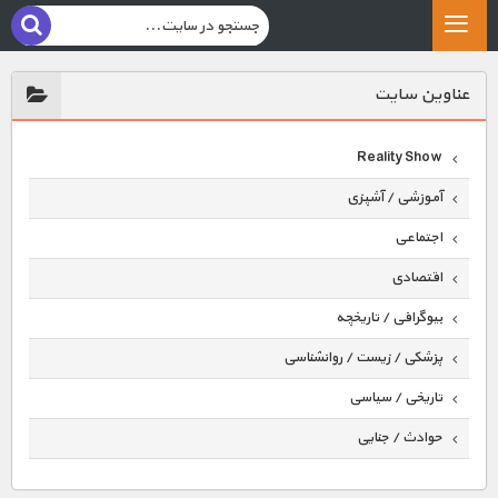
عناوين سايت
Reality Show
آموزشی / آشپزی
اجتماعی
اقتصادی
بیوگرافی / تاریخچه
پزشکی / زیست / روانشناسی
تاریخی / سیاسی
حوادث / جنایی
حیوانات