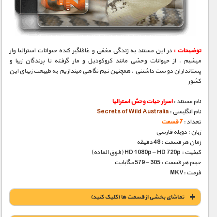
مستند های اختصاصی
توضیحات :
در این مستند به زندگی مخفی و غافلگیر کنده حیوانات استرالیا وار
میشیم . از حیوانات وحشی مانند کروکودیل و مار گرفته تا پرندگان زیبا و
پستانداران دوست داشتنی . همچنین نیم نگاهی میندازیم به طبیعت زیبای این
کشور
نام مستند :
اسرار حیات وحش استرالیا
نام انگلیسی :
Secrets of Wild Australia
تعداد :
7 قسمت
زبان : دوبله فارسی
زمان هر قسمت : 48 دقیقه
کیفیت : HD 1080p – HD 720p (فوق العاده)
حجم هر قسمت : 305 – 579 مگابایت
فرمت :MKV
تماشای بخشی از قسمت ها (کلیک کنید)