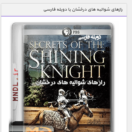
دنیای خوراکی ها
رازهای شوالیه های درخشان با دوبله فارسی
زمین شناسی / محیط زیست
سازه/ معماری/ مهندسی
سرگرمی
شناخت کودکان
طبیعت
علم و فناوری
فرهنگ / هنر
کیهان / نجوم
گردشگری
ماورایی
مسابقات / ورزشی