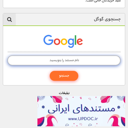
سبد خریدتان خالی است.
جستجوی گوگل
تبليغات