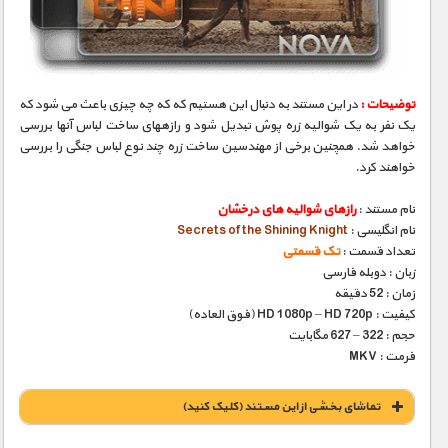
مستند های اختصاصی
توضیحات :
در این مستند به دنبال این هستیم که که چه چیزی باعث می شود که
یک نفر به یک شوالیه زره پوش تبدیل شود و رازههای ساخت لباس آنها بررسی
خواهد شد. همچنین برخی از مهندسین ساخت زره چند نوع لباس جنگی را بررسی
خواهند کرد.
نام مستند :
رازهای شوالیه های درخشان
نام انگلیسی :
Secrets of the Shining Knight
تعداد قسمت :
تک قسمتی
زبان : دوبله فارسی
زمان : 52 دقیقه
کیفیت : HD 1080p – HD 720p (فوق العاده)
حجم : 322 – 627 مگابایت
فرمت : MKV
تماشای بخشی از این مستند (کلیک کنید)