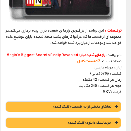
مستند های اختصاصی
توضیحات :
این برنامه از بزرگترین رازها ی شعبده بازان پرده برداری می‌کند.در
مجموعه‌ای از قسمت‌ها که در آنها کارهای پشت صحنهٔ شعبده بازان توضیح داده
خواهد شد و توهمات از میان برداشته خواهد شد.
نام برنامه :
راز های شعبده باز
(Magic’s Biggest Secrets Finally Revealed
تعداد قسمت :
17 قسمت کامل
زبان : دوبله فارسی
کیفیت : 576p (عالی)
زمان هر قسمت : 42 دقیقه
حجم هر قسمت : 240 مگابایت
فرمت :MKV
تماشای بخشی از این قسمت (کلیک کنید)
خريد لينک دانلود (کليک کنيد)