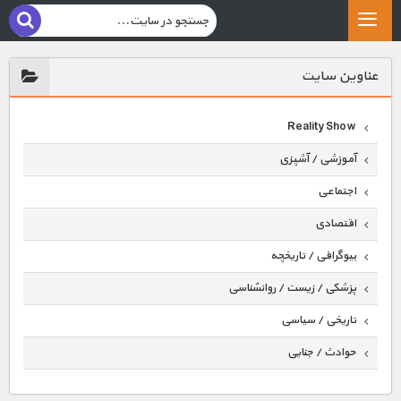
عناوين سايت
Reality Show
آموزشی / آشپزی
اجتماعی
اقتصادی
بیوگرافی / تاریخچه
پزشکی / زیست / روانشناسی
تاریخی / سیاسی
حوادث / جنایی
حیوانات