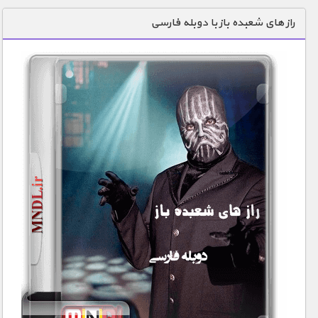
دنیای خوراکی ها
راز های شعبده باز با دوبله فارسی
زمین شناسی / محیط زیست
سازه/ معماری/ مهندسی
سرگرمی
شناخت کودکان
طبیعت
علم و فناوری
فرهنگ / هنر
کیهان / نجوم
گردشگری
ماورایی
مسابقات / ورزشی