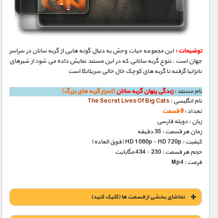
مستند های اختصاصی
توضیحات :
این مجموعه حیات وحش به دنبال گونه هایی از گربه سانان در سراسر
جهان است . تنوع گربه سانانی که در این مستند نمایش داده می شود از شیرهای
تانزانیا گرفته تا گربه های کوچک خال خالی سریلانکا است
نام مستند :
زندگی پنهان گربه سانان
(اسرار گربه های بزرگ)
نام انگلیسی :
The Secret Lives Of Big Cats
تعداد :
8 قسمت
زبان : دوبله فارسی
زمان هر قسمت : 35 دقیقه
کیفیت : HD 1080p – HD 720p (فوق العاده)
حجم هر قسمت : 230 – 434 مگابایت
فرمت : Mp4
تماشای بخشی از قسمت ها (کلیک کنید)