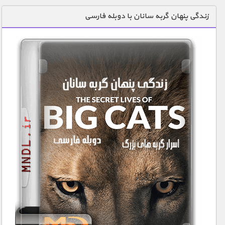
دنیای خوراکی ها
زندگی پنهان گربه سانان با دوبله فارسی
زمین شناسی / محیط زیست
سازه/ معماری/ مهندسی
سرگرمی
شناخت کودکان
طبیعت
علم و فناوری
فرهنگ / هنر
کیهان / نجوم
گردشگری
ماورایی
مسابقات / ورزشی