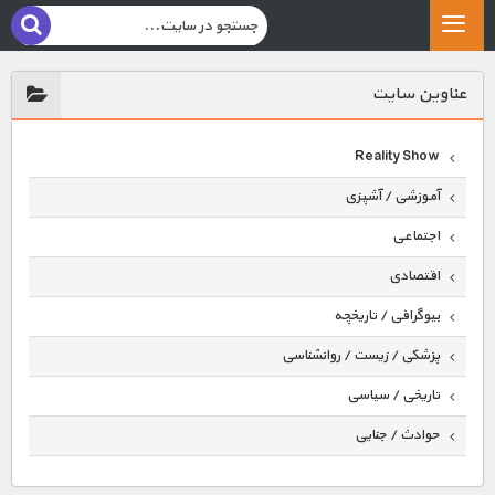
عناوين سايت
Reality Show
آموزشی / آشپزی
اجتماعی
اقتصادی
بیوگرافی / تاریخچه
پزشکی / زیست / روانشناسی
تاریخی / سیاسی
حوادث / جنایی
حیوانات