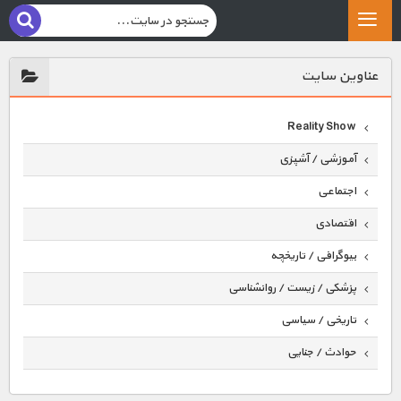
عناوين سايت
Reality Show
آموزشی / آشپزی
اجتماعی
اقتصادی
بیوگرافی / تاریخچه
پزشکی / زیست / روانشناسی
تاریخی / سیاسی
حوادث / جنایی
حیوانات