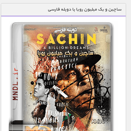
دنیای خوراکی ها
ساچین و یک میلیون رویا با دوبله فارسی
زمین شناسی / محیط زیست
سازه/ معماری/ مهندسی
سرگرمی
شناخت کودکان
طبیعت
علم و فناوری
فرهنگ / هنر
کیهان / نجوم
گردشگری
ماورایی
مسابقات / ورزشی