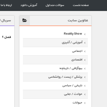
صفحه نخست
سوالات متداول
آموزش دانلود
ارتباط با ما
عناوين سايت
سریال ل
Reality Show
فصل 1
آموزشی / آشپزی
اجتماعی
اقتصادی
بیوگرافی / تاریخچه
پزشکی / زیست / روانشناسی
تاریخی / سیاسی
حوادث / جنایی
حیوانات