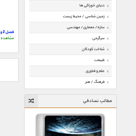
دنیای خوراکی ها
زمین شناسی / محیط زیست
سازه/ معماری/ مهندسی
فصل 2 و 3 4 در سایت فیتوفیلم
سرگرمی
مشاهده خلاصه د
شناخت کودکان
طبیعت
علم و فناوری
فرهنگ / هنر
کیهان / نجوم
مطالب تصادفي
گردشگری
ماورایی
مسابقات / ورزشی