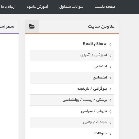
صفحه نخست
سوالات متداول
آموزش دانلود
ارتباط با ما
عناوين سايت
سفر است
Reality Show
آموزشی / آشپزی
اجتماعی
اقتصادی
بیوگرافی / تاریخچه
پزشکی / زیست / روانشناسی
تاریخی / سیاسی
حوادث / جنایی
حیوانات