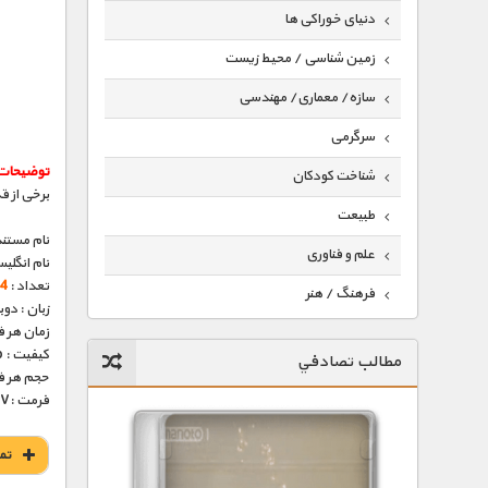
دنیای خوراکی ها
زمین شناسی / محیط زیست
سازه/ معماری/ مهندسی
سرگرمی
توضیحات
شناخت کودکان
برخی از ق
طبیعت
نام مستند
علم و فناوری
نام انگلی
تعداد :
4 قسمت
فرهنگ / هنر
زبان : دو
زمان هر قسمت 
کیهان / نجوم
کیفیت : HD 1080p – HD 720p (فوق العاده)
مطالب تصادفي
گردشگری
حجم هر قسمت : 293
فرمت :MKV
ماورایی
مسابقات / ورزشی
تم