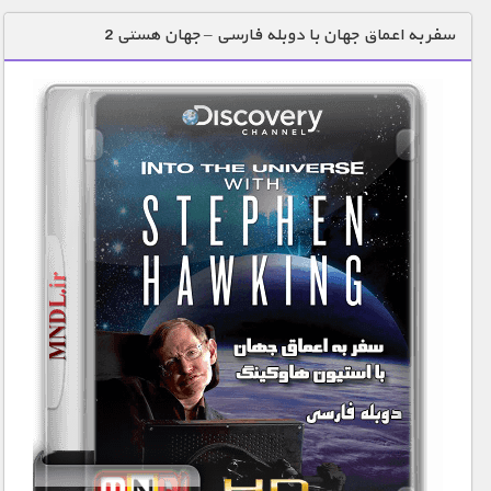
دنیای خوراکی ها
سفر به اعماق جهان با دوبله فارسی – جهان هستی 2
زمین شناسی / محیط زیست
سازه/ معماری/ مهندسی
سرگرمی
شناخت کودکان
طبیعت
علم و فناوری
فرهنگ / هنر
کیهان / نجوم
گردشگری
ماورایی
مسابقات / ورزشی