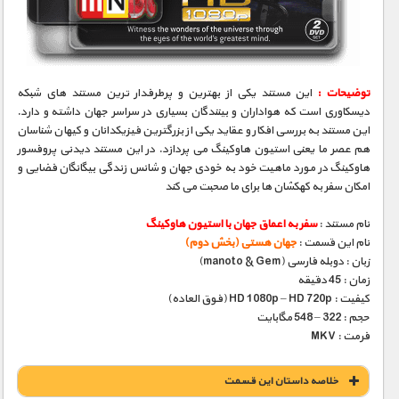
مستند های اختصاصی
توضیحات :
این مستند یکی از بهترین و پرطرفدار ترین مستند های شبکه
دیسکاوری است که هواداران و بینندگان بسیاری در سراسر جهان داشته و دارد.
این مستند به بررسی افکار و عقاید یکی از بزرگترین فیزیکدانان و کیهان شناسان
هم عصر ما یعنی استیون هاوکینگ می پردازد. در این مستند دیدنی پروفسور
هاوکینگ در مورد ماهیت خود به خودی جهان و شانس زندگی بیگانگان فضایی و
امکان سفر به کهکشان ها برای ما صحبت می کند
نام مستند :
سفر به اعماق جهان با استیون هاوکینگ
نام این قسمت :
جهان هستی (بخش دوم)
زبان : دوبله فارسی (manoto & Gem)
زمان : 45 دقیقه
کیفیت : HD 1080p – HD 720p (فوق العاده)
حجم : 322 – 548 مگابایت
فرمت : MKV
خلاصه داستان این قسمت