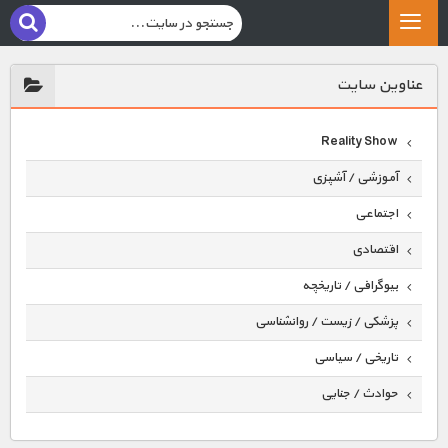
عناوين سايت
Reality Show
آموزشی / آشپزی
اجتماعی
اقتصادی
بیوگرافی / تاریخچه
پزشکی / زیست / روانشناسی
تاریخی / سیاسی
حوادث / جنایی
حیوانات