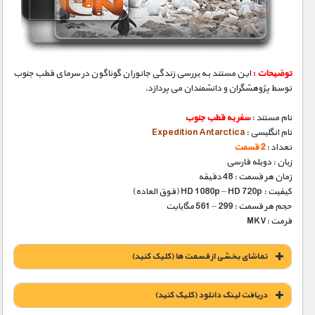
مستند های اختصاصی
توضیحات :
این مستند به بررسی زندگی جانوران گوناگون در سرمای قطب جنوب
توسط پژوهشگران و دانشمندان می پردازد.
نام مستند :
سفر به قطب جنوب
نام انگلیسی :
Expedition Antarctica
تعداد :
2 قسمت
زبان : دوبله فارسی
زمان هر قسمت : 48 دقیقه
کیفیت : HD 1080p – HD 720p (فوق العاده)
حجم هر قسمت : 299 – 561 مگابایت
فرمت :MKV
تماشای بخشی از قسمت ها (کلیک کنید)
دریافت لينک دانلود (کليک کنيد)