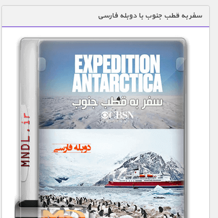
دنیای خوراکی ها
سفر به قطب جنوب با دوبله فارسی
زمین شناسی / محیط زیست
سازه/ معماری/ مهندسی
سرگرمی
شناخت کودکان
طبیعت
علم و فناوری
فرهنگ / هنر
کیهان / نجوم
گردشگری
ماورایی
مسابقات / ورزشی