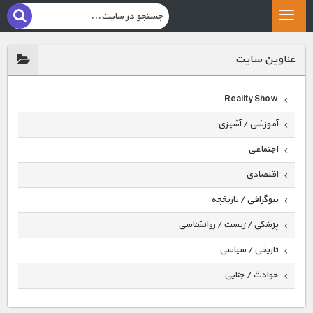
عناوين سايت
Reality Show
آموزشی / آشپزی
اجتماعی
اقتصادی
بیوگرافی / تاریخچه
پزشکی / زیست / روانشناسی
تاریخی / سیاسی
حوادث / جنایی
حیوانات