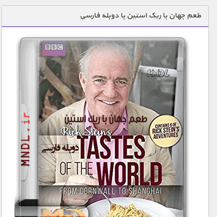
دنیای خوراکی ها
طعم جهان با ریک استین با دوبله فارسی
زمین شناسی / محیط زیست
سازه/ معماری/ مهندسی
سرگرمی
شناخت کودکان
طبیعت
علم و فناوری
فرهنگ / هنر
کیهان / نجوم
گردشگری
ماورایی
مسابقات / ورزشی