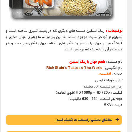
مستند های اختصاصی
توضیحات :
ریک استاین مستندهای دیگری که در زمینه آشپزی ساخته است و
بسیاری از آنها در سایت موجود است. اما این بار نیز به ما زوایای پنهان غذای و
فرهنگ مردم جهان را با سفر به کشورهای مختلف جهان نشان می دهد و هر
قسمت از آن درباره یک کشور خاص است
نام مستند :
طعم جهان با ریک استین
نام انگلیسی :
Rick Stein’s Tastes of the World
تعداد :
6 قسمت
زبان : دوبله فارسی
زمان هر قسمت : 53 دقیقه
کیفیت : HD 1080p – HD 720p (فوق العاده)
حجم هر قسمت : 334 – 630 مگابایت
فرمت :MKV
تماشای بخشی از قسمت ها (کلیک کنید)