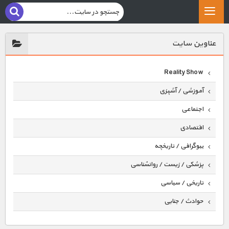
عناوين سايت
Reality Show
آموزشی / آشپزی
اجتماعی
اقتصادی
بیوگرافی / تاریخچه
پزشکی / زیست / روانشناسی
تاریخی / سیاسی
حوادث / جنایی
حیوانات