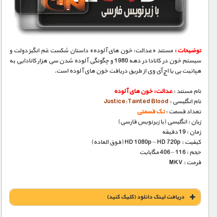
مستند های اختصاصی
توضیحات :
مستند «عدالت: خون های آلوده» داستان شکست غم انگیز دولت و
سیستم خون در کانادا در دهه 1980 و چگونگی آلوده شدن سی هزار کانادایی به
هپاتیت بی یا اچ آی وی از طریق دریافت خون های آلوده است.
نام مستند :
عدالت: خون های آلوده
نام انگلیسی :
Justice:Tainted Blood
تعداد قسمت :
تک قسمتی
زبان : انگلیسی (با زیرنویس فارسی)
زمان : 19 دقیقه
کیفیت : HD 1080p – HD 720p (فوق العاده)
حجم : 116 – 406 مگابایت
فرمت : MKV
دریافت لينک دانلود (کليک کنيد)