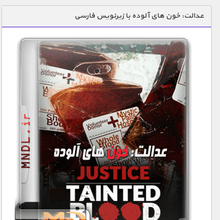
دنیای خوراکی ها
عدالت: خون های آلوده با زیرنویس فارسی
زمین شناسی / محیط زیست
سازه/ معماری/ مهندسی
سرگرمی
شناخت کودکان
طبیعت
علم و فناوری
فرهنگ / هنر
کیهان / نجوم
گردشگری
ماورایی
مسابقات / ورزشی