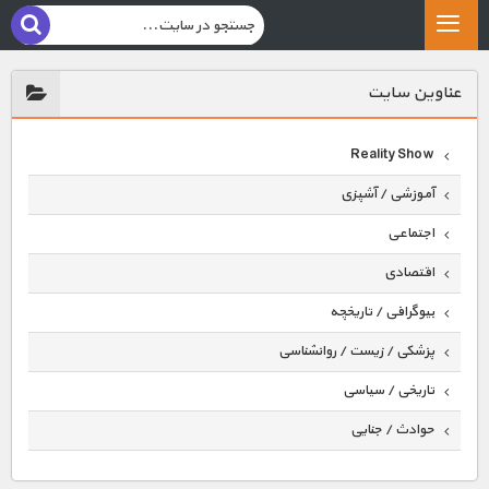
عناوين سايت
Reality Show
آموزشی / آشپزی
اجتماعی
اقتصادی
بیوگرافی / تاریخچه
پزشکی / زیست / روانشناسی
تاریخی / سیاسی
حوادث / جنایی
حیوانات