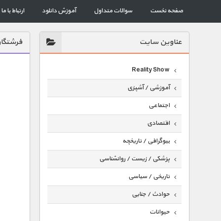
صفحه نخست
سوالات متداول
آموزش دانلود
ارتباط با ما
عناوين سايت
فرشتگان
Reality Show
آموزشی / آشپزی
اجتماعی
اقتصادی
بیوگرافی / تاریخچه
پزشکی / زیست / روانشناسی
تاریخی / سیاسی
حوادث / جنایی
حیوانات