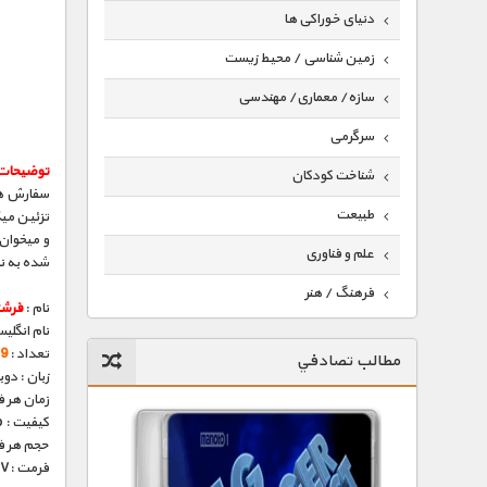
دنیای خوراکی ها
زمین شناسی / محیط زیست
سازه/ معماری/ مهندسی
سرگرمی
توضیحات
شناخت کودکان
سفارش ها
طبیعت
تزئین می
و میخوان 
علم و فناوری
شده به نظ
فرهنگ / هنر
نام :
فرشت
نام انگلی
کیهان / نجوم
تعداد :
19 ق
مطالب تصادفي
گردشگری
زبان : دو
زمان هر قسمت 
ماورایی
کیفیت : 576p (عالی)
حجم هر قسمت : 
مسابقات / ورزشی
فرمت :MKV