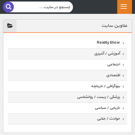
عناوين سايت
Reality Show
آموزشی / آشپزی
اجتماعی
اقتصادی
بیوگرافی / تاریخچه
پزشکی / زیست / روانشناسی
تاریخی / سیاسی
حوادث / جنایی
حیوانات