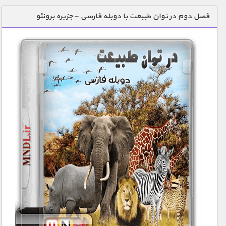
دنیای خوراکی ها
فصل دوم در توان طبیعت با دوبله فارسی – جزیره برونئو
زمین شناسی / محیط زیست
سازه/ معماری/ مهندسی
سرگرمی
شناخت کودکان
طبیعت
علم و فناوری
فرهنگ / هنر
کیهان / نجوم
گردشگری
ماورایی
مسابقات / ورزشی