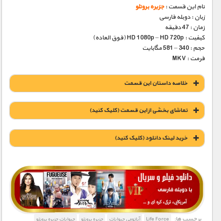
نام این قسمت :
جزیره برونئو
زبان : دوبله فارسی
زمان : 47 دقیقه
کیفیت : HD 1080p – HD 720p (فوق العاده)
حجم : 340 – 581 مگابایت
فرمت : MKV
خلاصه داستان این قسمت
تماشای بخشی از این قسمت (کلیک کنید)
خريد لينک دانلود (کليک کنيد)
1900 تومان – خريد لينک دانلود (افزودن به سبد خريد)
برچسب ها:
Life Force
آناتومی حیوانات
جزیره برونئو
حیوانات جزیره برونئو