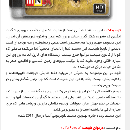
مستند های اختصاصی
توضیحات :
این مستند نمایشی است از قدرت تکامل و کشف نیروهای شگفت‌
انگیزی که منجر به شکل‌ گیری حیات بر روی کره زمین و شکوه غیر منتظره آن شدن .
این مجموعه مهیج و زیبا هم مستندی است علمی و پیشرفته و هم برنامه‌ای است
دیدنی از تاریخ طبیعت. این مستند شما را با دنیای عجیبی آشنا می‌کند؛ مناطقی که
گویا از قانون طبیعت در آنها خبری نیست. زیستگاه های خارق‌ العاده بر روی این
سیاره خاکی وجود دارند که با ترکیب نیروهای زمین‌ شناسی و اقلیمی منجر به
تکامل حیات در آن مناطق شده‌اند .
آنچه در این مجموعه به نمایش در‌ می‌آید فقط نمایش حیوانات خارق‌العاده و
رفتارهایشان نیست بلکه یافتن این حقیقت است که چرا چنین شگفتی‌هایی در
طبیعت رخ می‌دهند.
بیشتر دانشمندانی که در این زمینه کار می‌کنند بر روی یک گونه خاصی از حیوانات و
یا زیستگاه خاصی تمرکز می‌کنند٬ ولی این مستند با گردآوری تحقیقات آنها و ارایه
جزییات بی‌نظیر جهش‌ های حیوانات٬ زنجیره تکاملی داروین و پیامدهایی که برای
سیاره خاکی ما داشته است را به تصویر می‌کشد
این مستند برنده‌ جایزه بهترین مستند تلویزیونی آسیا در سال 2011 شده
نام مستند :
در توان طبیعت
(Life Force)