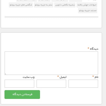
حیوانات جهش یافته
زنجیره تکاملی داروین
سفر به جزیره برونئو
شگفتی های جزیره برونئو
مستند جزیره برونئو
دیدگاه
*
نام
*
ایمیل
*
وب‌ سایت