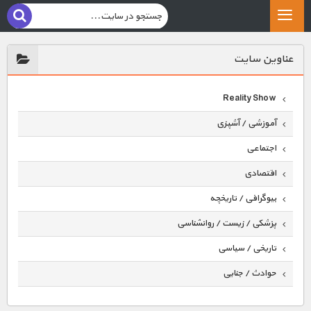
عناوين سايت
Reality Show
آموزشی / آشپزی
اجتماعی
اقتصادی
بیوگرافی / تاریخچه
پزشکی / زیست / روانشناسی
تاریخی / سیاسی
حوادث / جنایی
حیوانات