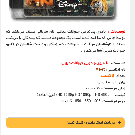
مستند های اختصاصی
توضیحات :
جادوی پادشاهی حیوانات دیزنی، نام سریالی مستند می‌باشد که
توسط جاش گد ساخته شده است. یک مجموعه مستند که بینندگان را در پشت
صحنه با کارشناسان مراقبت از حیوانات، دامپزشکان و زیست شناسان در قلمرو
حیوانات دیزنی آشنا می‌کند و…
نام مستند :
قلمروی جادویی حیوانات دیزنی
نام انگلیسی :
Meet
تعداد :
8 قسمت
زبان : دوبله فارسی
زمان هر قسمت : 35 دقیقه
کیفیت : – HD 1080p HD 1080p – HD 480p (فوق العاده)
حجم هر قسمت :203 – 350 – 650 مگابایت
دریافت لينک دانلود (کليک کنيد)