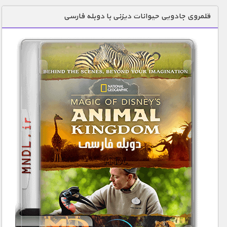
دنیای خوراکی ها
قلمروی جادویی حیوانات دیزنی با دوبله فارسی
زمین شناسی / محیط زیست
سازه/ معماری/ مهندسی
سرگرمی
شناخت کودکان
طبیعت
علم و فناوری
فرهنگ / هنر
کیهان / نجوم
گردشگری
ماورایی
مسابقات / ورزشی