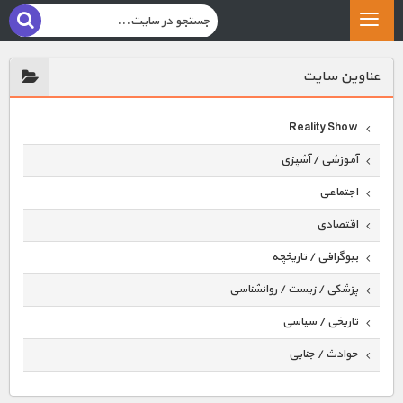
عناوين سايت
Reality Show
آموزشی / آشپزی
اجتماعی
اقتصادی
بیوگرافی / تاریخچه
پزشکی / زیست / روانشناسی
تاریخی / سیاسی
حوادث / جنایی
حیوانات