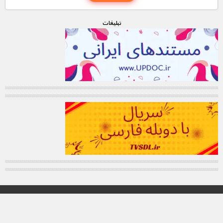
تبليغات
© تمامی حقوق این وب سایت برای "MNDL" محفوظ میباشد.
کانال تلگرام