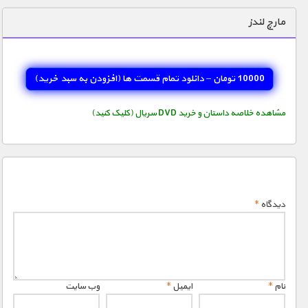
دنیای خوراکی ها
مارچ لندز
زمین شناسی / محیط زیست
سازه/ معماری/ مهندسی
10000 تومان – دانلود تمام قسمت ها (افزودن به سبد خريد)
سرگرمی
شناخت کودکان
مشاهده خلاصه داستان و خرید DVD سریال (کلیک کنید)
طبیعت
علم و فناوری
فرهنگ / هنر
دیدگاه
*
کیهان / نجوم
گردشگری
ماورایی
مسابقات / ورزشی
نام
*
ایمیل
*
وب‌ سایت