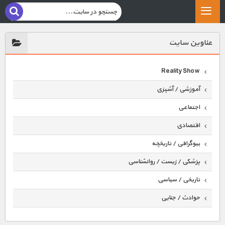
عناوين سايت
Reality Show
آموزشی / آشپزی
اجتماعی
اقتصادی
بیوگرافی / تاریخچه
پزشکی / زیست / روانشناسی
تاریخی / سیاسی
حوادث / جنایی
حیوانات