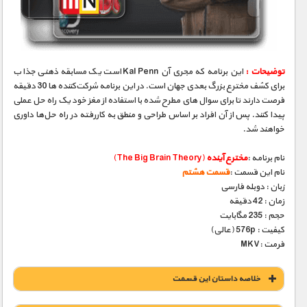
مستند های اختصاصی
توضیحات :
این برنامه که مجری آن Kal Penn است یک مسابقه‌ ذهنی جذاب
برای کشف مخترع بزرگ بعدی جهان است. در این برنامه شرکت‌کننده‌ ها 30 دقیقه
فرصت دارند تا برای سوال های مطرح شده با استفاده از مغز خود یک راه حل عملی
پیدا کنند. پس از آن افراد بر اساس طراحی و منطق به کاررفته در راه حل‌ها داوری
خواهند شد.
نام برنامه :
مخترع آینده
(The Big Brain Theory)
نام این قسمت :
قسمت هشتم
زبان : دوبله فارسی
زمان : 42 دقیقه
حجم : 235 مگابایت
کیفیت : 576p (عالی)
فرمت :MKV
خلاصه داستان این قسمت