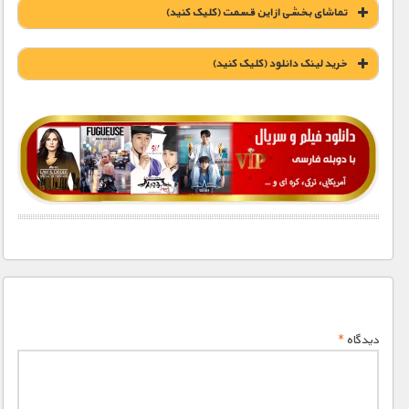
تماشای بخشی از این قسمت (کلیک کنید)
خريد لينک دانلود (کليک کنيد)
1900 تومان – خريد لينک دانلود (افزودن به سبد خريد)
دیدگاه
*