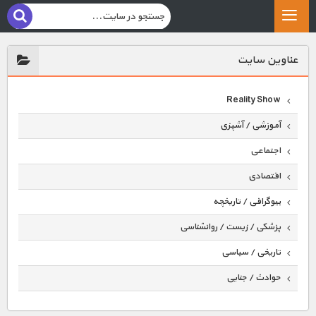
عناوين سايت
Reality Show
آموزشی / آشپزی
اجتماعی
اقتصادی
بیوگرافی / تاریخچه
پزشکی / زیست / روانشناسی
تاریخی / سیاسی
حوادث / جنایی
حیوانات