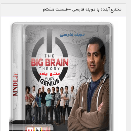
دنیای خوراکی ها
مخترع آینده با دوبله فارسی – قسمت هشتم
زمین شناسی / محیط زیست
سازه/ معماری/ مهندسی
سرگرمی
شناخت کودکان
طبیعت
علم و فناوری
فرهنگ / هنر
کیهان / نجوم
گردشگری
ماورایی
مسابقات / ورزشی