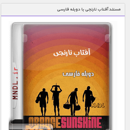
دنیای خوراکی ها
مستند آفتاب نارنجی با دوبله فارسی
زمین شناسی / محیط زیست
سازه/ معماری/ مهندسی
سرگرمی
شناخت کودکان
طبیعت
علم و فناوری
فرهنگ / هنر
کیهان / نجوم
گردشگری
ماورایی
مسابقات / ورزشی