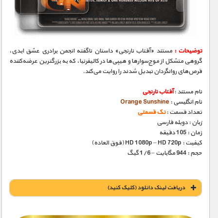
مستند های اختصاصی
توضیحات :
مستند «آفتاب نارنجی» داستان ناگفته انجمن برادری عشق ابدی،
گروهی متشکل از موج‌سوارها و هیپی‌ها در کالیفرنیا، که به بزرگترین عرضه‌کننده
قرص‌های روانگردان تبدیل شدند را روایت می‌کند.
نام مستند :
آفتاب نارنجی
نام انگلیسی :
Orange Sunshine
تعداد قسمت :
تک قسمتی
زبان : دوبله فارسی
زمان : 105 دقیقه
کیفیت : HD 1080p – HD 720p (فوق العاده)
حجم : 944 مگابایت – 1/6 گیگ
دریافت لينک دانلود (کليک کنيد)