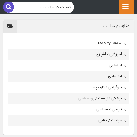
عناوين سايت
Reality Show
آموزشی / آشپزی
اجتماعی
اقتصادی
بیوگرافی / تاریخچه
پزشکی / زیست / روانشناسی
تاریخی / سیاسی
حوادث / جنایی
حیوانات