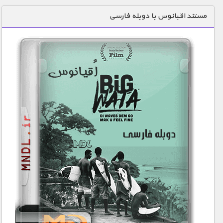
دنیای خوراکی ها
مستند اقیانوس با دوبله فارسی
زمین شناسی / محیط زیست
سازه/ معماری/ مهندسی
سرگرمی
شناخت کودکان
طبیعت
علم و فناوری
فرهنگ / هنر
کیهان / نجوم
گردشگری
ماورایی
مسابقات / ورزشی