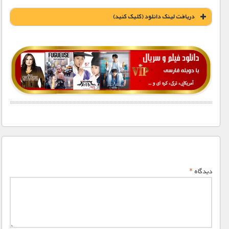
دریافت لينک دانلود (کليک کنيد)
1900 تومان – خريد لينک دانلود (افزودن به سبد خريد)
دیدگاه
*