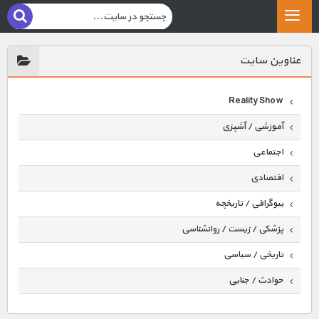
عناوين سايت
Reality Show
آموزشی / آشپزی
اجتماعی
اقتصادی
بیوگرافی / تاریخچه
پزشکی / زیست / روانشناسی
تاریخی / سیاسی
حوادث / جنایی
حیوانات