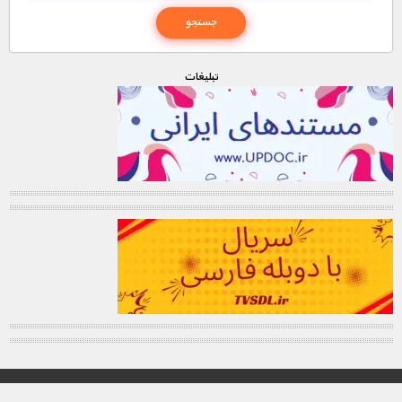
تبليغات
© تمامی حقوق این وب سایت برای "MNDL" محفوظ میباشد.