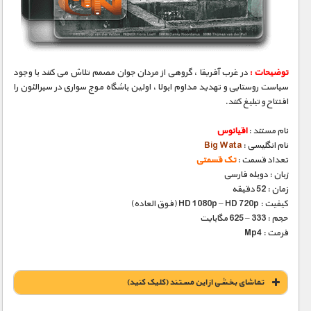
مستند های اختصاصی
توضیحات :
در غرب آفریقا ، گروهی از مردان جوان مصمم تلاش می کنند با وجود
سیاست روستایی و تهدید مداوم ابولا ، اولین باشگاه موج سواری در سیرالئون را
افتتاح و تبلیغ کنند.
نام مستند :
اقیانوس
نام انگلیسی :
Big Wata
تعداد قسمت :
تک قسمتی
زبان : دوبله فارسی
زمان : 52 دقیقه
کیفیت : HD 1080p – HD 720p (فوق العاده)
حجم : 333 – 625 مگابایت
فرمت : Mp4
تماشای بخشی از این مستند (کلیک کنید)