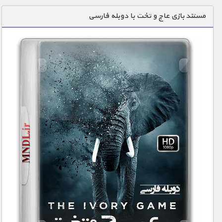
دنیای خوراکی ها
مستند بازی عاج و تخت با دوبله فارسی
زمین شناسی / محیط زیست
سازه/ معماری/ مهندسی
سرگرمی
شناخت کودکان
طبیعت
علم و فناوری
فرهنگ / هنر
کیهان / نجوم
گردشگری
ماورایی
مسابقات / ورزشی