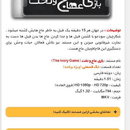
مستند های اختصاصی
توضیحات :
در جهان هر 15 دقیقه یک فیل به خاطر عاج هایش کشته میشود .
شکارچیان سودجو با کشتن فیل ها و جدا کردن عاج ها بدن فیل ها دست به
تجارت غیرقانونی میزنن و این مستند نیز تلاش فعالان حیات وحش برای
دستگیری این قاچاقچیان عاج هست .
نام مستند :
بازی عاج و تخت
(The Ivory Game)
تعداد قسمت :
تک قسمتی
(ویژه برنامه)
زبان : دوبله فارسی
زمان : 1:51 دقیقه
کیفیت : HD 1080p – HD 720p (فوق العاده)
حجم : 794 مگابایت – 1,32 گیگ
فرمت : MKV
تماشای بخشی از این مستند (کلیک کنید)