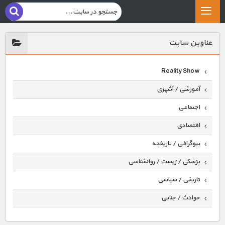
عناوين سايت
Reality Show
آموزشی / آشپزی
اجتماعی
اقتصادی
بیوگرافی / تاریخچه
پزشکی / زیست / روانشناسی
تاریخی / سیاسی
حوادث / جنایی
حیوانات