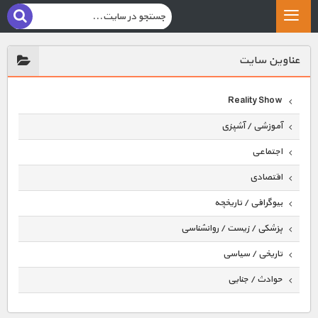
عناوين سايت
Reality Show
آموزشی / آشپزی
اجتماعی
اقتصادی
بیوگرافی / تاریخچه
پزشکی / زیست / روانشناسی
تاریخی / سیاسی
حوادث / جنایی
حیوانات