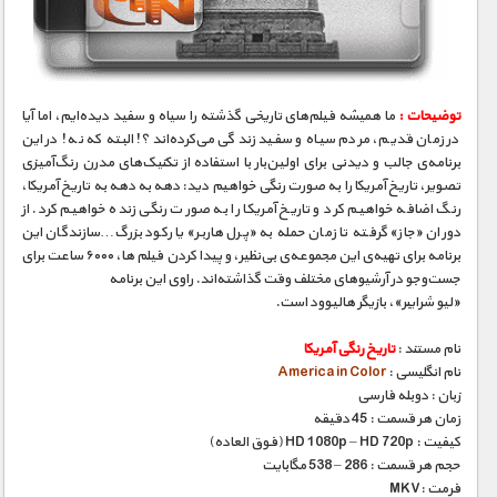
مستند های اختصاصی
توضیحات :
ما همیشه فیلم‌های تاریخی گذشته را سیاه و سفید دیده‌ایم، اما آیا
در زمان قدیم، مردم سیاه و سفید زندگی می‌کرده‌اند؟! البته که نه! در این
برنامه‌ی جالب و دیدنی برای اولین‌بار با استفاده از تکنیک‌های مدرن رنگ‌آمیزی
تصویر، تاریخ آمریکا را به صورت رنگی خواهیم دید: دهه به دهه به تاریخ آمریکا،
رنگ اضافه خواهیم کرد و تاریخ آمریکا را به صورت رنگی زنده خواهیم کرد. از
دوران «جاز» گرفته تا زمان حمله به «پرل هاربر» یا رکود بزرگ…سازندگان این
برنامه برای تهیه‌ی این مجموعه‌ی بی‌نظیر، و پیدا کردن فیلم ها، ۶۰۰۰ ساعت برای
جست‌و‌جو در آرشیوهای مختلف وقت گذاشته‌اند. راوی این برنامه
«لیو شرایبر»، بازیگر هالیوود است.
نام مستند :
تاریخ رنگی آمریکا
نام انگلیسی :
America in Color
زبان : دوبله فارسی
زمان هر قسمت : 45 دقیقه
کیفیت : HD 1080p – HD 720p (فوق العاده)
حجم هر قسمت : 286 – 538 مگابایت
فرمت :MKV