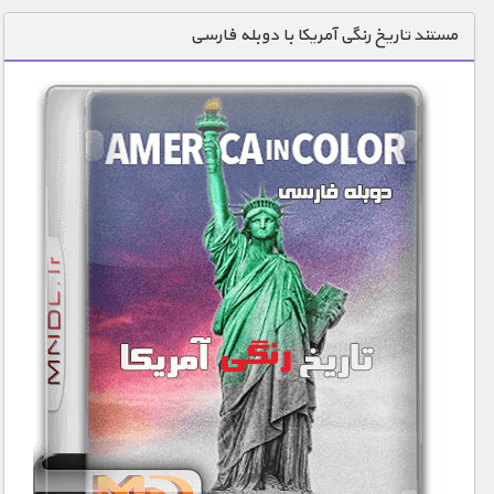
دنیای خوراکی ها
مستند تاریخ رنگی آمریکا با دوبله فارسی
زمین شناسی / محیط زیست
سازه/ معماری/ مهندسی
سرگرمی
شناخت کودکان
طبیعت
علم و فناوری
فرهنگ / هنر
کیهان / نجوم
گردشگری
ماورایی
مسابقات / ورزشی