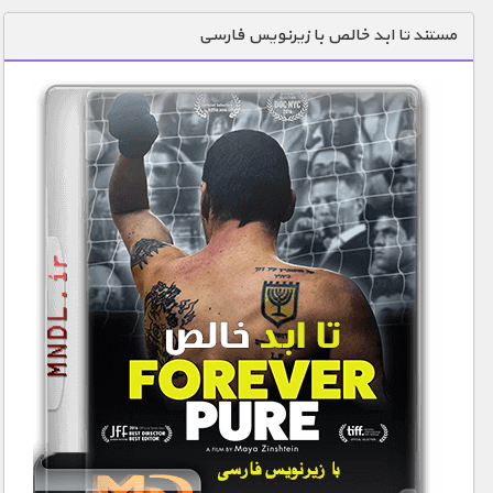
دنیای خوراکی ها
مستند تا ابد خالص با زیرنویس فارسی
زمین شناسی / محیط زیست
سازه/ معماری/ مهندسی
سرگرمی
شناخت کودکان
طبیعت
علم و فناوری
فرهنگ / هنر
کیهان / نجوم
گردشگری
ماورایی
مسابقات / ورزشی