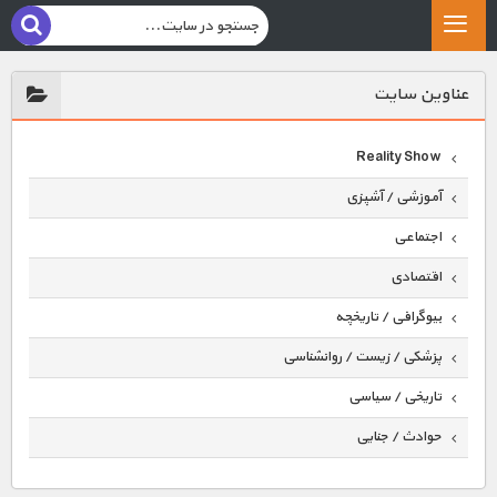
عناوين سايت
Reality Show
آموزشی / آشپزی
اجتماعی
اقتصادی
بیوگرافی / تاریخچه
پزشکی / زیست / روانشناسی
تاریخی / سیاسی
حوادث / جنایی
حیوانات