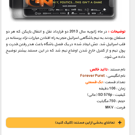
مستند های اختصاصی
توضیحات :
در ماه ژانویه سال 2013 دو قرارداد نقل و انتقال بازیکن که هر دو
مسلمان بودند به تیم باشگاهی اسرائیل منجر به راه افتادن مبارزات نژاد پرستانه در
قلب اسرائیل شد. تنش ایجاد شده در یک فصل باشگاه باعث هدر رفتن قدرت و
پول تیم و از کنترل خارج شدن اوضاع تیم شد که در این مستند بیشتر توضیح
داده می شود.
نام مستند :
تا ابد خالص
نام انگلیسی :
Forever Puret
تعداد قسمت :
تک قسمتی
زمان : 106 دقیقه
کیفیت : SD 576p (عالی)
حجم : 750 مگابایت
فرمت : MKV
تماشای بخشی از این مستند (کلیک کنید)